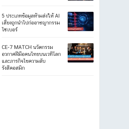
5 ประเภทข้อมูลห้ามส่งให้ AI
เสี่ยงถูกนำไปก่ออาชญากรรม
ไซเบอร์
CE-7 MATCH นวัตกรรม
อวกาศฝีมือคนไทยบนเวทีโลก
และภารกิจไขความลับ
รังสีคอสมิก