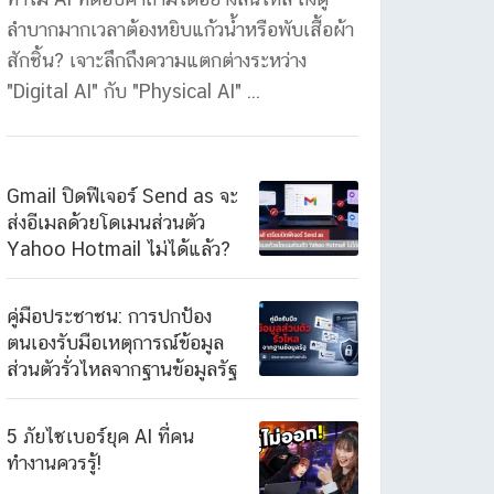
ลำบากมากเวลาต้องหยิบแก้วน้ำหรือพับเสื้อผ้า
สักชิ้น? เจาะลึกถึงความแตกต่างระหว่าง
"Digital AI" กับ "Physical AI" ...
Gmail ปิดฟีเจอร์ Send as จะ
ส่งอีเมลด้วยโดเมนส่วนตัว
Yahoo Hotmail ไม่ได้แล้ว?
คู่มือประชาชน: การปกป้อง
ตนเองรับมือเหตุการณ์ข้อมูล
ส่วนตัวรั่วไหลจากฐานข้อมูลรัฐ
5 ภัยไซเบอร์ยุค AI ที่คน
ทำงานควรรู้!