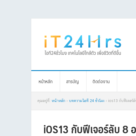
Skip
Skip
Skip
Skip
to
to
to
to
primary
main
primary
footer
navigation
content
sidebar
หน้าหลัก
สารบัญ
ติดต่องาน
คุณอยู่ที่:
หน้าหลัก
›
บทความไอที 24 ชั่วโมง
› ios13 กับฟีเจอร์ล
iOS13 กับฟีเจอร์ลับ 8 อย