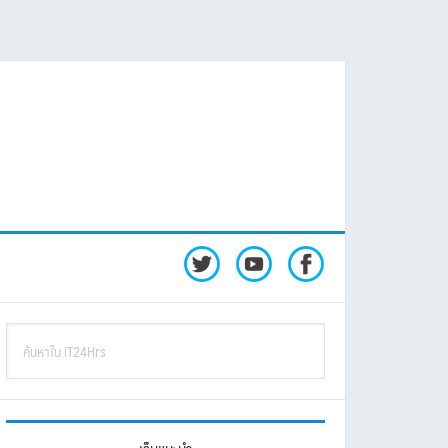
rimary
ค้นหา
idebar
ใน
iT24Hrs