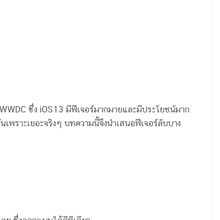
าน WWDC ซึ่ง iOS13 มีฟีเจอร์มากมายและมีประโยชน์มาก
ันเพราะเยอะจริงๆ บทความนี้จึงนำเสนอฟีเจอร์ลับบาง