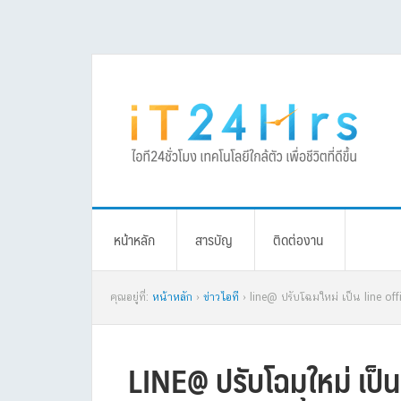
Skip
Skip
Skip
Skip
to
to
to
to
primary
main
primary
footer
navigation
content
sidebar
หน้าหลัก
สารบัญ
ติดต่องาน
คุณอยู่ที่:
หน้าหลัก
›
ข่าวไอที
› line@ ปรับโฉมใหม่ เป็น line offi
LINE@ ปรับโฉมใหม่ เป