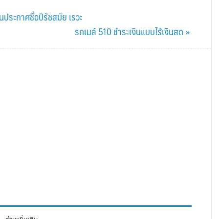
่นประกาศชื่อปีรัชสมัย เรวะ
Next
รถเมล์ 510 ชำระเงินแบบไร้เงินสด »
Post: