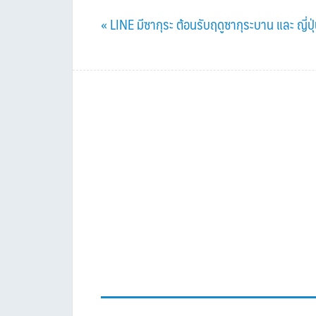
Previous
« LINE มีซากุระ ต้อนรับฤดูซากุระบาน และ ญี่ปุ
Post: