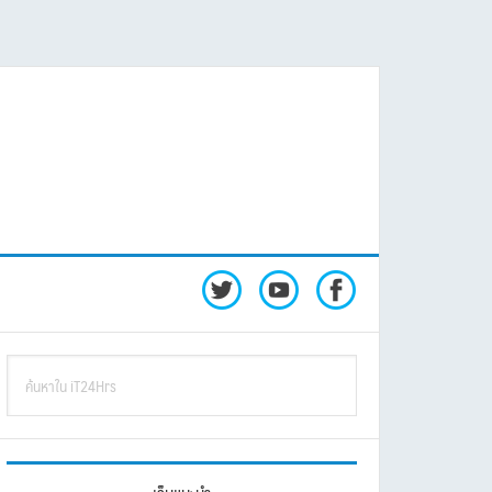
rimary
ค้นหา
idebar
ใน
iT24Hrs