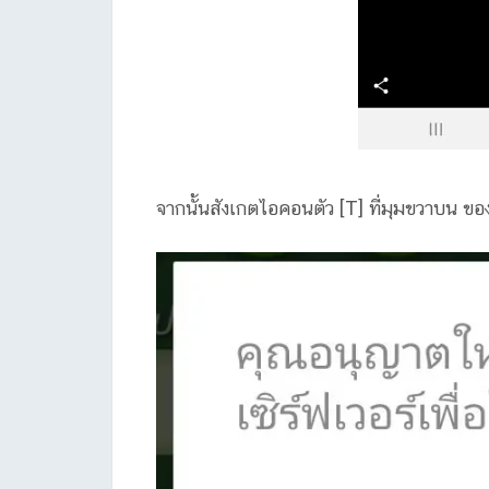
จากนั้นสังเกตไอคอนตัว [T] ที่มุมขวาบน ขอ