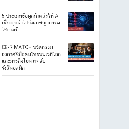
5 ประเภทข้อมูลห้ามส่งให้ AI
เสี่ยงถูกนำไปก่ออาชญากรรม
ไซเบอร์
CE-7 MATCH นวัตกรรม
อวกาศฝีมือคนไทยบนเวทีโลก
และภารกิจไขความลับ
รังสีคอสมิก