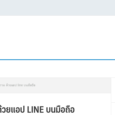
P
าม ด้วยแอป line บนมือถือ
S
้วยแอป LINE บนมือถือ