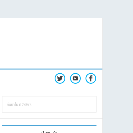
rimary
ค้นหา
idebar
ใน
iT24Hrs