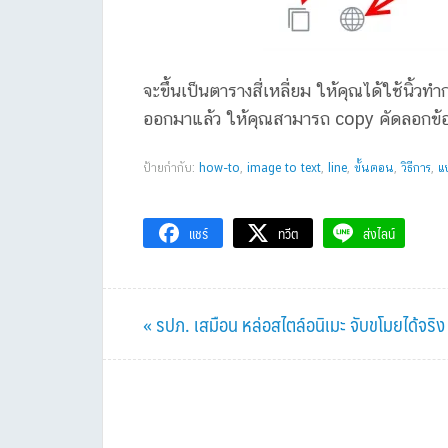
จะขึ้นเป็นตารางสี่เหลี่ยม ให้คุณได้ใช้นิ้ว
ออกมาแล้ว ให้คุณสามารถ copy คัดลอกข้อค
ป้ายกำกับ:
how-to
,
image to text
,
line
,
ขั้นตอน
,
วิธีการ
,
แ
แชร์
ทวีต
ส่งไลน์
Previous
« รปภ. เสมือน หล่อสไตล์อนิเมะ จับขโมยได้จริง
Post: