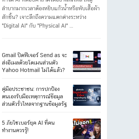
ลำบากมากเวลาต้องหยิบแก้วน้ำหรือพับเสื้อผ้า
สักชิ้น? เจาะลึกถึงความแตกต่างระหว่าง
"Digital AI" กับ "Physical AI" ...
Gmail ปิดฟีเจอร์ Send as จะ
ส่งอีเมลด้วยโดเมนส่วนตัว
Yahoo Hotmail ไม่ได้แล้ว?
คู่มือประชาชน: การปกป้อง
ตนเองรับมือเหตุการณ์ข้อมูล
ส่วนตัวรั่วไหลจากฐานข้อมูลรัฐ
5 ภัยไซเบอร์ยุค AI ที่คน
ทำงานควรรู้!