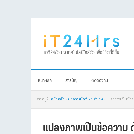
Skip
Skip
Skip
Skip
to
to
to
to
primary
main
primary
footer
navigation
content
sidebar
หน้าหลัก
สารบัญ
ติดต่องาน
คุณอยู่ที่:
หน้าหลัก
›
บทความไอที 24 ชั่วโมง
› แปลงภาพเป็นข้อคว
แปลงภาพเป็นข้อความ ด