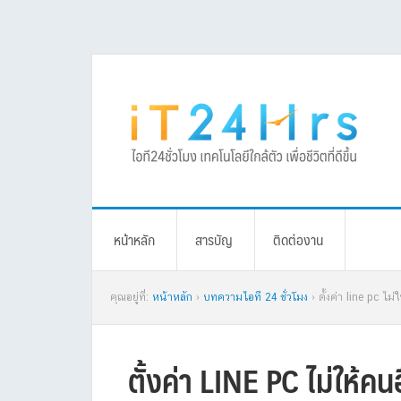
Skip
Skip
Skip
Skip
to
to
to
to
primary
main
primary
footer
navigation
content
sidebar
หน้าหลัก
สารบัญ
ติดต่องาน
คุณอยู่ที่:
หน้าหลัก
›
บทความไอที 24 ชั่วโมง
› ตั้งค่า line pc ไ
ตั้งค่า LINE PC ไม่ให้ค