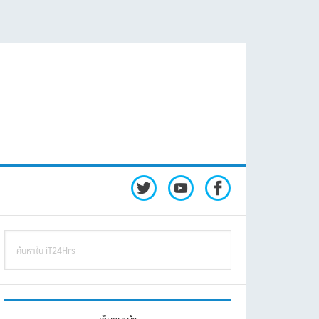
rimary
ค้นหา
idebar
ใน
iT24Hrs