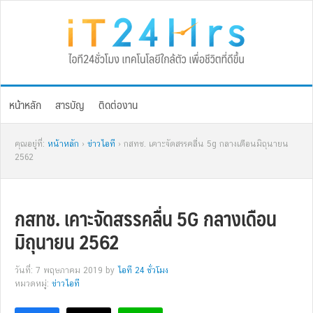
Skip
Skip
Skip
Skip
to
to
to
to
primary
main
primary
footer
navigation
content
sidebar
หน้าหลัก
สารบัญ
ติดต่องาน
คุณอยู่ที่:
หน้าหลัก
›
ข่าวไอที
› กสทช. เคาะจัดสรรคลื่น 5g กลางเดือนมิถุนายน
2562
กสทช. เคาะจัดสรรคลื่น 5G กลางเดือน
มิถุนายน 2562
วันที่: 7 พฤษภาคม 2019
by
ไอที 24 ชั่วโมง
หมวดหมู่:
ข่าวไอที