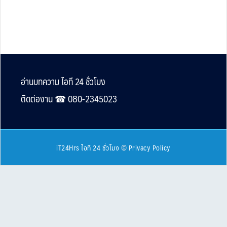
Footer
อ่านบทความ ไอที 24 ชั่วโมง
ติดต่องาน ☎︎ 080-2345023
iT24Hrs ไอที 24 ชั่วโมง
©
Privacy Policy