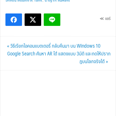
โทรคมนาคมแห่งชาติ
,
กสทช.
,
นายฐากร ตัณฑสิทธิ์
≪ แชร์
Previous
« วิธีเรียกไอคอนแบตเตอรี่ กลับคืนมา บน Windows 10
Post:
Next
Google Search ค้นหา AR ได้ แสดงแบบ 3มิติ และกดให้ปราก
Post:
ฎบนโลกจริงได้ »