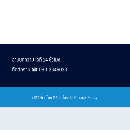
Footer
อ่านบทความ ไอที 24 ชั่วโมง
ติดต่องาน ☎︎ 080-2345023
iT24Hrs ไอที 24 ชั่วโมง
©
Privacy Policy