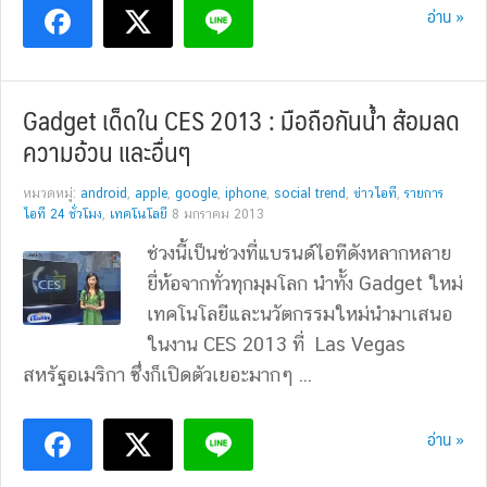
อ่าน »
Gadget เด็ดใน CES 2013 : มือถือกันน้ำ ส้อมลด
ความอ้วน และอื่นๆ
หมวดหมู่:
android
,
apple
,
google
,
iphone
,
social trend
,
ข่าวไอที
,
รายการ
ไอที 24 ชั่วโมง
,
เทคโนโลยี
8 มกราคม 2013
ช่วงนี้เป็นช่วงที่แบรนด์ไอทีดังหลากหลาย
ยี่ห้อจากทั่วทุกมุมโลก นำทั้ง Gadget ใหม่
เทคโนโลยีและนวัตกรรมใหม่นำมาเสนอ
ในงาน CES 2013 ที่ Las Vegas
สหรัฐอเมริกา ซึ่งก็เปิดตัวเยอะมากๆ ...
อ่าน »