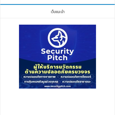
เว็บแนะนำ