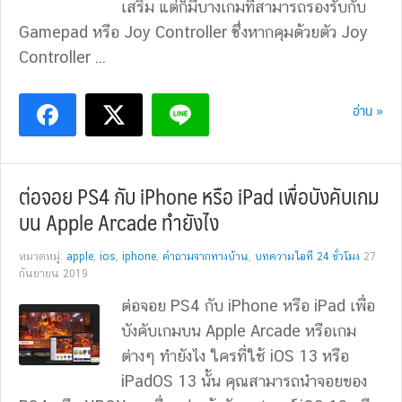
เสริม แต่ก็มีบางเกมที่สามารถรองรับกับ
Gamepad หรือ Joy Controller ซึ่งหากคุมด้วยตัว Joy
Controller ...
อ่าน »
ต่อจอย PS4 กับ iPhone หรือ iPad เพื่อบังคับเกม
บน Apple Arcade ทำยังไง
หมวดหมู่:
apple
,
ios
,
iphone
,
คำถามจากทางบ้าน
,
บทความไอที 24 ชั่วโมง
27
กันยายน 2019
ต่อจอย PS4 กับ iPhone หรือ iPad เพื่อ
บังคับเกมบน Apple Arcade หรือเกม
ต่างๆ ทำยังไง ใครที่ใช้ iOS 13 หรือ
iPadOS 13 นั้น คุณสามารถนำจอยของ