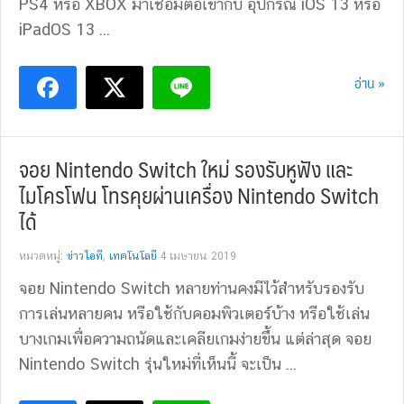
PS4 หรือ XBOX มาเชื่อมต่อเข้ากับ อุปกรณ์ iOS 13 หรือ
iPadOS 13 ...
อ่าน »
จอย Nintendo Switch ใหม่ รองรับหูฟัง และ
ไมโครโฟน โทรคุยผ่านเครื่อง Nintendo Switch
ได้
หมวดหมู่:
ข่าวไอที
,
เทคโนโลยี
4 เมษายน 2019
จอย Nintendo Switch หลายท่านคงมีไว้สำหรับรองรับ
การเล่นหลายคน หรือใช้กับคอมพิวเตอร์บ้าง หรือใช้เล่น
บางเกมเพื่อความถนัดและเคลียเกมง่ายขึ้น แต่ล่าสุด จอย
Nintendo Switch รุ่นใหม่ที่เห็นนี้ จะเป็น ...