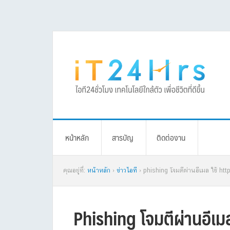
Skip
Skip
Skip
Skip
to
to
to
to
primary
main
primary
footer
navigation
content
sidebar
หน้าหลัก
สารบัญ
ติดต่องาน
คุณอยู่ที่:
หน้าหลัก
›
ข่าวไอที
› phishing โจมตีผ่านอีเมล ใช้ htt
Phishing โจมตีผ่านอีเมล