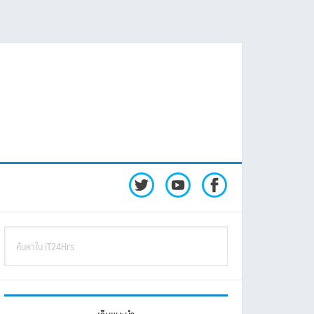
rimary
ค้นหา
idebar
ใน
iT24Hrs