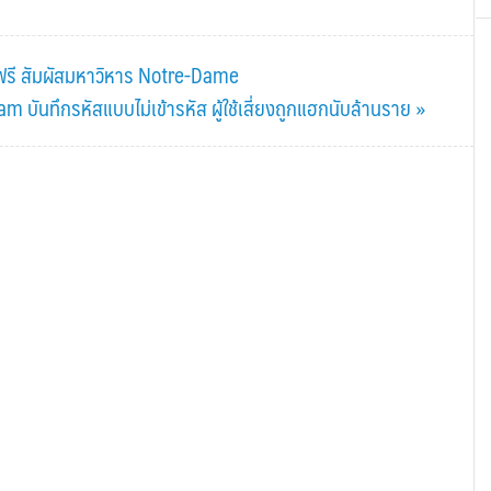
ฟรี สัมผัสมหาวิหาร Notre-Dame
m บันทึกรหัสแบบไม่เข้ารหัส ผู้ใช้เสี่ยงถูกแฮกนับล้านราย »