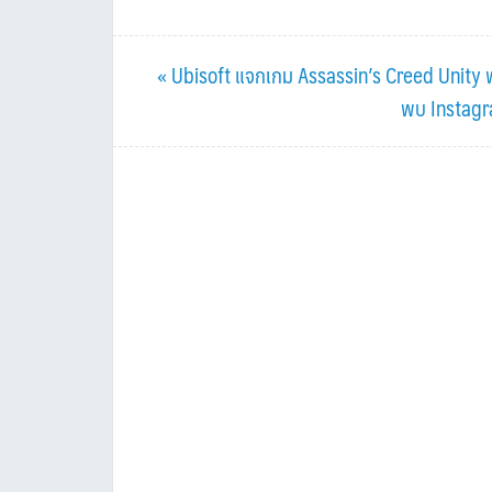
Previous
« Ubisoft แจกเกม Assassin’s Creed Unity 
Post:
Next
พบ Instagra
Post: