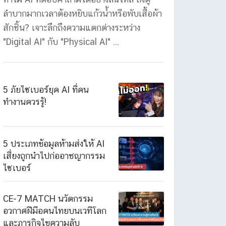
ลำบากมากเวลาต้องหยิบแก้วน้ำหรือพับเสื้อผ้า
สักชิ้น? เจาะลึกถึงความแตกต่างระหว่าง
"Digital AI" กับ "Physical AI" ...
5 ภัยไซเบอร์ยุค AI ที่คน
ทำงานควรรู้!
5 ประเภทข้อมูลห้ามส่งให้ AI
เสี่ยงถูกนำไปก่ออาชญากรรม
ไซเบอร์
CE-7 MATCH นวัตกรรม
อวกาศฝีมือคนไทยบนเวทีโลก
และภารกิจไขความลับ