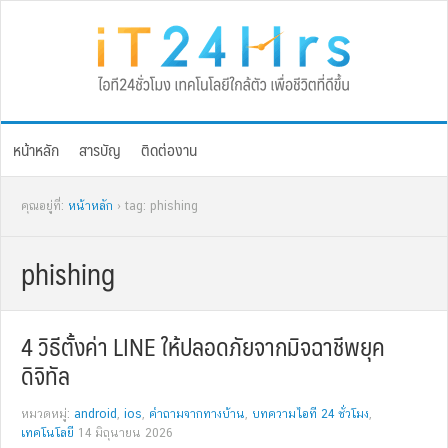
Skip
Skip
Skip
Skip
to
to
to
to
primary
main
primary
footer
navigation
content
sidebar
หน้าหลัก
สารบัญ
ติดต่องาน
คุณอยู่ที่:
หน้าหลัก
› tag: phishing
phishing
4 วิธีตั้งค่า LINE ให้ปลอดภัยจากมิจฉาชีพยุค
ดิจิทัล
หมวดหมู่:
android
,
ios
,
คำถามจากทางบ้าน
,
บทความไอที 24 ชั่วโมง
,
เทคโนโลยี
14 มิถุนายน 2026