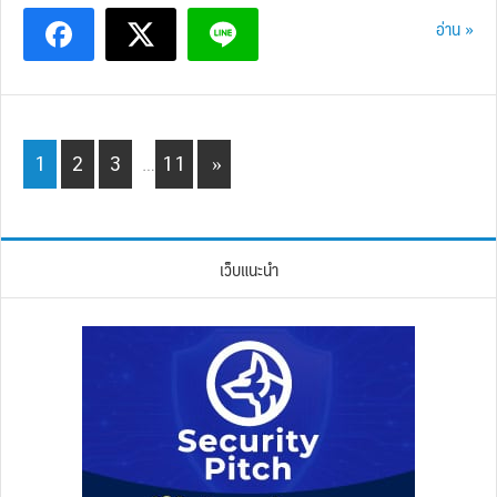
อ่าน »
Interim
Page
Page
Page
Page
1
2
3
…
11
»
pages
omitted
เว็บแนะนำ