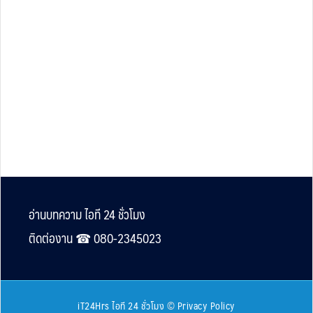
Footer
อ่านบทความ ไอที 24 ชั่วโมง
ติดต่องาน ☎︎ 080-2345023
iT24Hrs ไอที 24 ชั่วโมง
©
Privacy Policy