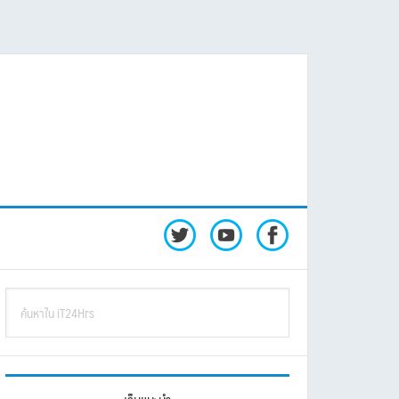
rimary
ค้นหา
idebar
ใน
iT24Hrs