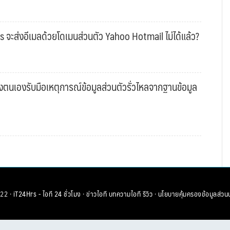
s จะส่งอีเมลด้วยโดเมนส่วนตัว Yahoo Hotmail ไม่ได้แล้ว?
งตนเองรับมือเหตุการณ์ข้อมูลส่วนตัวรั่วไหลจากฐานข้อมูล
22 ·
iT24Hrs - ไอที 24 ชั่วโมง
·
ข่าวไอที
บทความไอที
รีวิว
·
นโยบายคุ้มครองข้อมูลส่วน