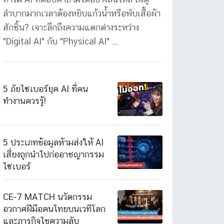
ลำบากมากเวลาต้องหยิบแก้วน้ำหรือพับเสื้อผ้า
สักชิ้น? เจาะลึกถึงความแตกต่างระหว่าง
"Digital AI" กับ "Physical AI" ...
5 ภัยไซเบอร์ยุค AI ที่คน
ทำงานควรรู้!
5 ประเภทข้อมูลห้ามส่งให้ AI
เสี่ยงถูกนำไปก่ออาชญากรรม
ไซเบอร์
CE-7 MATCH นวัตกรรม
อวกาศฝีมือคนไทยบนเวทีโลก
และภารกิจไขความลับ