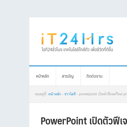
Skip
Skip
Skip
Skip
to
to
to
to
primary
main
primary
footer
navigation
content
sidebar
หน้าหลัก
สารบัญ
ติดต่องาน
คุณอยู่ที่:
หน้าหลัก
›
ข่าวไอที
› powerpoint เปิดตัวฟีเจอร์ใหม่
PowerPoint เปิดตัวฟีเ