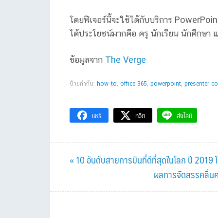
โดยฟีเจอร์นี้จะใช้ได้กับบริการ PowerPoint On
ได้ประโยชน์มากคือ ครู นักเรียน นักศึกษ
ข้อมูลจาก
The Verge
ป้ายกำกับ:
how-to
,
office 365
,
powerpoint
,
presenter c
แชร์
ทวีต
ส่งไลน์
Previous
« 10 อันดับสายการบินที่ดีที่สุดในโลก ปี 201
Post:
Next
ผลการจัดสรรคลื่นคว
Post: