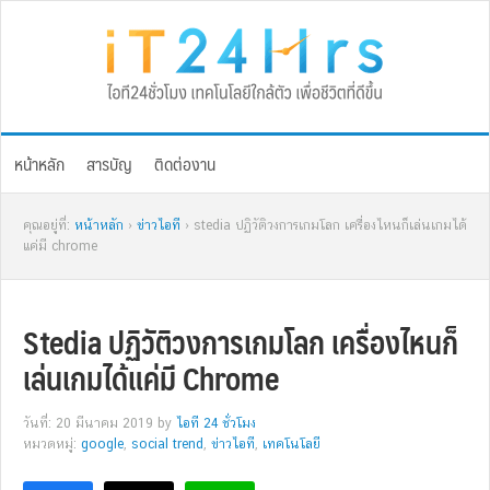
Skip
Skip
Skip
Skip
to
to
to
to
primary
main
primary
footer
navigation
content
sidebar
หน้าหลัก
สารบัญ
ติดต่องาน
คุณอยู่ที่:
หน้าหลัก
›
ข่าวไอที
› stedia ปฏิวัติวงการเกมโลก เครื่องไหนก็เล่นเกมได้
แค่มี chrome
Stedia ปฏิวัติวงการเกมโลก เครื่องไหนก็
เล่นเกมได้แค่มี Chrome
วันที่: 20 มีนาคม 2019
by
ไอที 24 ชั่วโมง
หมวดหมู่:
google
,
social trend
,
ข่าวไอที
,
เทคโนโลยี