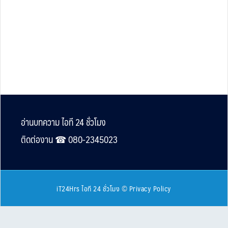
Footer
อ่านบทความ ไอที 24 ชั่วโมง
ติดต่องาน ☎︎ 080-2345023
iT24Hrs ไอที 24 ชั่วโมง
©
Privacy Policy