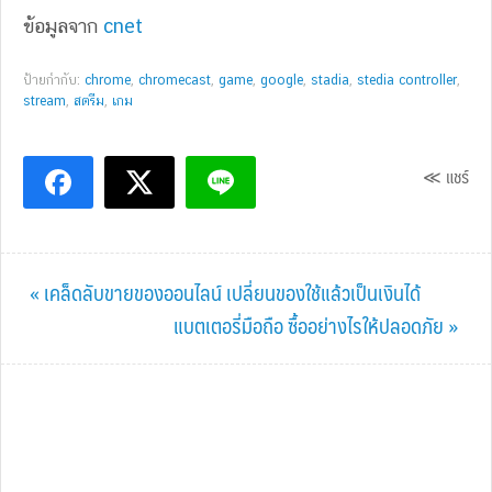
ข้อมูลจาก
cnet
ป้ายกำกับ:
chrome
,
chromecast
,
game
,
google
,
stadia
,
stedia controller
,
stream
,
สตรีม
,
เกม
≪ แชร์
Previous
« เคล็ดลับขายของออนไลน์ เปลี่ยนของใช้แล้วเป็นเงินได้
Post:
Next
แบตเตอรี่มือถือ ซื้ออย่างไรให้ปลอดภัย »
Post: