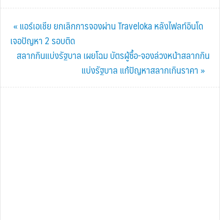
Previous
« แอร์เอเชีย ยกเลิกการจองผ่าน Traveloka หลังไฟลท์อินโด
Post:
เจอปัญหา 2 รอบติด
Next
สลากกินแบ่งรัฐบาล เผยโฉม บัตรผู้ซื้อ-จองล่วงหน้าสลากกิน
Post:
แบ่งรัฐบาล แก้ปัญหาสลากเกินราคา »