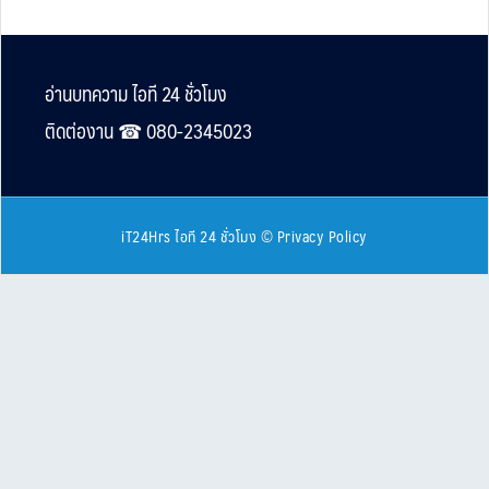
Footer
อ่านบทความ ไอที 24 ชั่วโมง
ติดต่องาน ☎︎ 080-2345023
iT24Hrs ไอที 24 ชั่วโมง
©
Privacy Policy