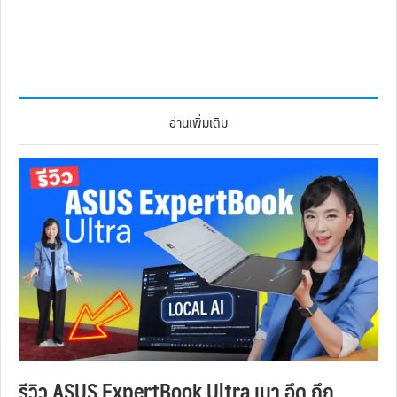
อ่านเพิ่มเติม
รีวิว ASUS ExpertBook Ultra เบา อึด ถึก