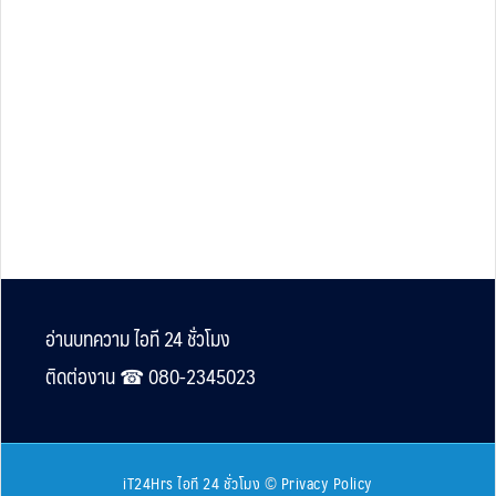
Footer
อ่านบทความ ไอที 24 ชั่วโมง
ติดต่องาน ☎︎ 080-2345023
iT24Hrs ไอที 24 ชั่วโมง
©
Privacy Policy