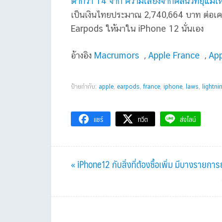
ต่ำกว่า 14 จาก ความเสี่ยงจากคลื่นวิทยุแม่เ
เป็นเงินไทยประมาณ 2,740,664 บาท ต่อเครื่
Earpods ให้มาใน iPhone 12 นั่นเอง
อ้างอิง
Macrumors
,
Apple France
,
App
ป้ายกำกับ:
apple
,
earpods
,
france
,
iphone
,
laws
,
lightni
แชร์
ทวีต
ส่งไลน์
Previous
« iPhone12 กับสิ่งที่ต้องซื้อเพิ่ม มีบางรายก
Post: