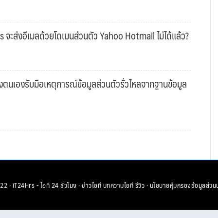
s จะส่งอีเมลด้วยโดเมนส่วนตัว Yahoo Hotmail ไม่ได้แล้ว?
งตนเองรับมือเหตุการณ์ข้อมูลส่วนตัวรั่วไหลจากฐานข้อมูล
22 ·
iT24Hrs - ไอที 24 ชั่วโมง
·
ข่าวไอที
บทความไอที
รีวิว
·
นโยบายคุ้มครองข้อมูลส่วน