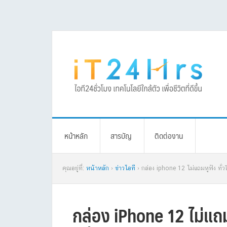
Skip
Skip
Skip
Skip
to
to
to
to
primary
main
primary
footer
navigation
content
sidebar
หน้าหลัก
สารบัญ
ติดต่องาน
คุณอยู่ที่:
หน้าหลัก
›
ข่าวไอที
› กล่อง iphone 12 ไม่แถมหูฟัง ทั่ว
กล่อง iPhone 12 ไม่แถม