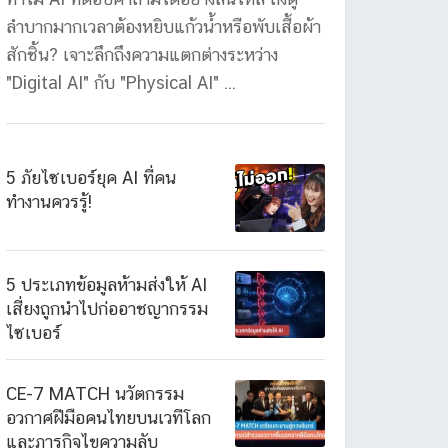
ลำบากมากเวลาต้องหยิบแก้วน้ำหรือพับเสื้อผ้า
สักชิ้น? เจาะลึกถึงความแตกต่างระหว่าง
"Digital AI" กับ "Physical AI" ...
5 ภัยไซเบอร์ยุค AI ที่คน
ทำงานควรรู้!
5 ประเภทข้อมูลห้ามส่งให้ AI
เสี่ยงถูกนำไปก่ออาชญากรรม
ไซเบอร์
CE-7 MATCH นวัตกรรม
อวกาศฝีมือคนไทยบนเวทีโลก
และภารกิจไขความลับ