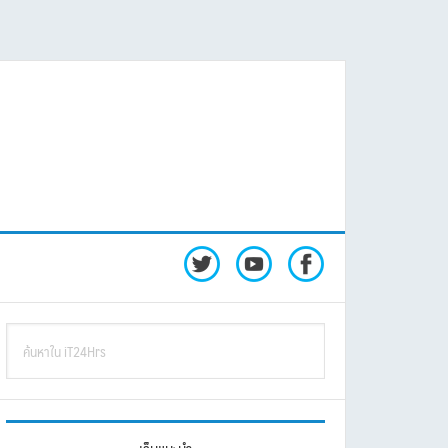
rimary
ค้นหา
idebar
ใน
iT24Hrs