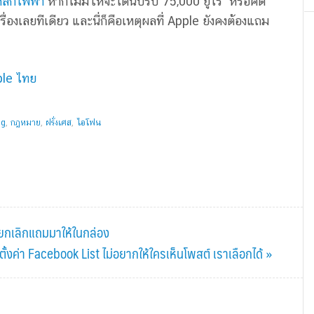
หล็กไฟฟ้า
หากไม่มีให้จะโดนปรับ 75,000 ยูโร หรือคิด
องเลยทีเดียว และนี่ก็คือเหตุผลที่ Apple ยังคงต้องแถม
le ไทย
ng
,
กฎหมาย
,
ฝรั่งเศส
,
ไอโฟน
ารยกเลิกแถมมาให้ในกล่อง
Next
ตั้งค่า Facebook List ไม่อยากให้ใครเห็นโพสต์ เราเลือกได้ »
Post: