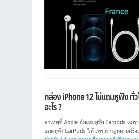
กล่อง iPhone 12 ไม่แถมหูฟัง ทั่
อะไร ?
สาเหตุที่ Apple ยังแถมหูฟัง Earpods เฉพาะ
แถมหูฟัง EarPods ให้ เพราะ กฏหมายฝรั่งเ