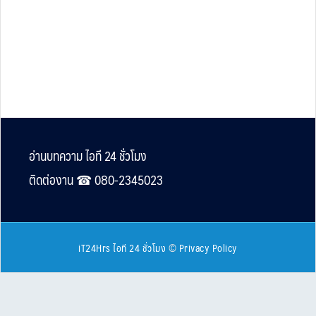
Footer
อ่านบทความ ไอที 24 ชั่วโมง
ติดต่องาน ☎︎ 080-2345023
iT24Hrs ไอที 24 ชั่วโมง
©
Privacy Policy