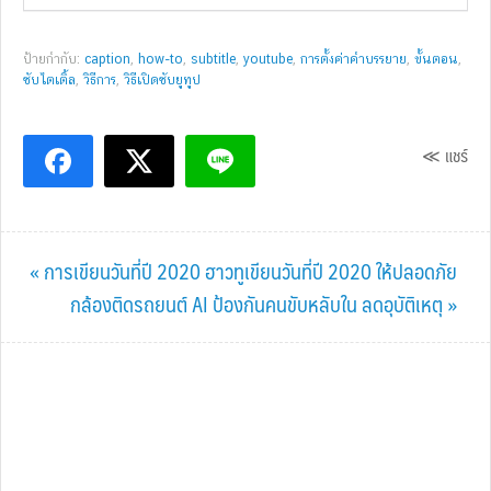
ป้ายกำกับ:
caption
,
how-to
,
subtitle
,
youtube
,
การตั้งค่าคำบรรยาย
,
ขั้นตอน
,
ซับไตเติ้ล
,
วิธีการ
,
วิธีเปิดซับยูทูป
≪ แชร์
Previous
« การเขียนวันที่ปี 2020 ฮาวทูเขียนวันที่ปี 2020 ให้ปลอดภัย
Post:
Next
กล้องติดรถยนต์ AI ป้องกันคนขับหลับใน ลดอุบัติเหตุ »
Post: