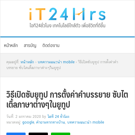
Skip
Skip
Skip
Skip
to
to
to
to
primary
main
primary
footer
navigation
content
sidebar
หน้าหลัก
สารบัญ
ติดต่องาน
คุณอยู่ที่:
หน้าหลัก
›
บทความแนะนำ mobile
› วิธีเปิดซับยูทูป การตั้งค่าคำ
บรรยาย ซับไตเติ้ลภาษาต่างๆในยูทูป
วิธีเปิดซับยูทูป การตั้งค่าคำบรรยาย ซับไต
เติ้ลภาษาต่างๆในยูทูป
วันที่: 2 มกราคม 2020
by
ไอที 24 ชั่วโมง
หมวดหมู่:
google
,
คำถามจากทางบ้าน
,
บทความแนะนำ mobile