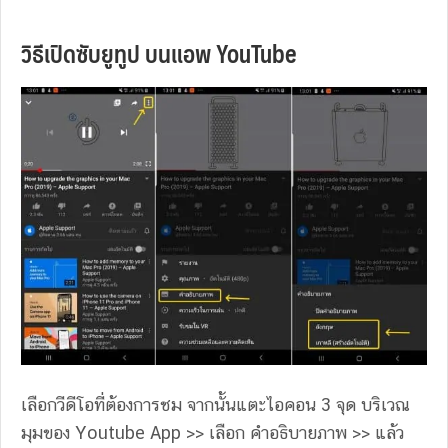
วิธีเปิดซับยูทูป บนแอพ YouTube
เลือกวีดีโอที่ต้องการชม จากนั้นแตะไอคอน 3 จุด บริเวณ
มุมของ Youtube App >> เลือก คำอธิบายภาพ >> แล้ว