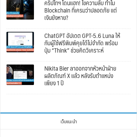
คริปโทฯ โดนแฮก! ไขความลับ ทำไม
Blockchain ที่เครมว่าปลอดภัย แต่
เงินยังหาย?
ChatGPT อัปเดต GPT-5.6 Luna ให้
กับผู้ใช้ฟรีพิมพ์คุยได้ไม่จำกัด พร้อม
ปุ่ม “Think” ช่วยคิดวิเคราะห์
Nikita Bier ลาออกจากหัวหน้าฝ่าย
ผลิตภัณฑ์ X แล้ว หลังรับตำแหน่ง
เพียง 1 ปี
เว็บแนะนำ