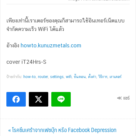
เพียงเท่านี้เราเตอร์ของคุณก็สามารถใช้อินเทอร์เน็ตแบบ
จำกัดความเร็ว WiFi ได้แล้ว
อ้างอิง
howto.kunuzmetals.com
cover iT24Hrs-S
ป้ายกำกับ:
how-to
,
router
,
settings
,
wifi
,
ขั้นตอน
,
ตั้งค่า
,
วิธีการ
,
เราเตอร์
≪ แชร์
Previous
« โรคซึมเศร้าจากเฟซบุ๊ก หรือ Facebook Depression