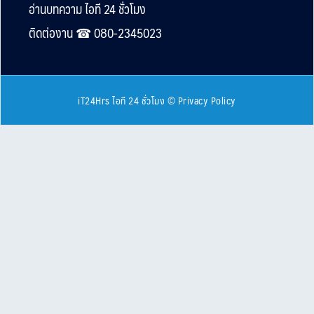
Footer
อ่านบทความ ไอที 24 ชั่วโมง
ติดต่องาน ☎︎ 080-2345023
iT24Hrs ไอที 24 ชั่วโมง
©
Privacy Policy