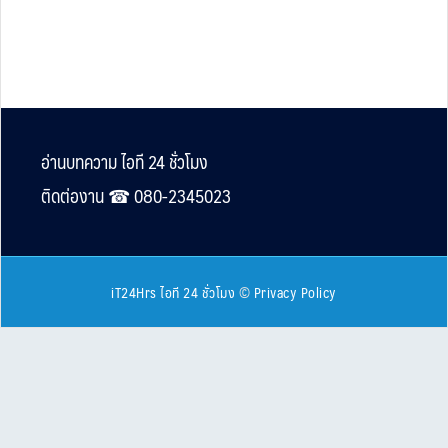
Footer
อ่านบทความ ไอที 24 ชั่วโมง
ติดต่องาน ☎︎ 080-2345023
iT24Hrs ไอที 24 ชั่วโมง
©
Privacy Policy