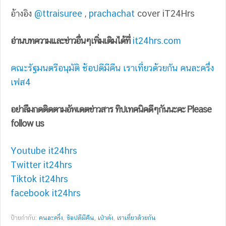
อ้างอิง
@ttraisuree
,
prachachat
cover iT24Hrs
อ่านบทความและข่าวอื่นๆเพิ่มเติมได้ที่
it24hrs.com
คณะรัฐมนตรีอนุมัติ ช้อปดีมีคืน เราเที่ยวด้วยกัน คนละครึ่ง
เฟส4
อย่าลืมกดติดตามอัพเดตข่าวสาร ทิปเทคนิคดีๆกันนะคะ Please
follow us
Youtube it24hrs
Twitter it24hrs
Tiktok it24hrs
facebook it24hrs
ป้ายกำกับ:
คนละครึ่ง
,
ช้อปดีมีคืน
,
เป๋าตัง
,
เราเที่ยวด้วยกัน