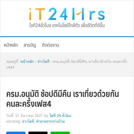
Skip
Skip
Skip
Skip
to
to
to
to
primary
main
primary
footer
navigation
content
sidebar
หน้าหลัก
สารบัญ
ติดต่องาน
คุณอยู่ที่:
หน้าหลัก
›
ข่าวไอที
› ครม.อนุมัติ ช้อปดีมีคืน เราเที่ยวด้วยกัน คนละครึ่ง
เฟส4
ครม.อนุมัติ ช้อปดีมีคืน เราเที่ยวด้วยกัน
คนละครึ่งเฟส4
วันที่: 21 ธันวาคม 2021
by
ไอที 24 ชั่วโมง
หมวดหมู่:
ข่าวไอที
,
คำถามจากทางบ้าน