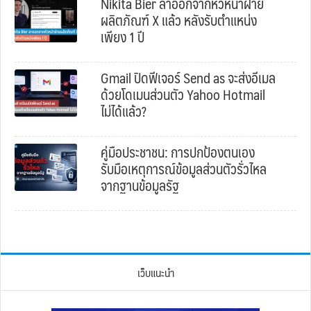
Nikita Bier ลาออกจากหัวหน้าฝ่าย
ผลิตภัณฑ์ X แล้ว หลังรับตำแหน่ง
เพียง 1 ปี
Gmail ปิดฟีเจอร์ Send as จะส่งอีเมล
ด้วยโดเมนส่วนตัว Yahoo Hotmail
ไม่ได้แล้ว?
คู่มือประชาชน: การปกป้องตนเอง
รับมือเหตุการณ์ข้อมูลส่วนตัวรั่วไหล
จากฐานข้อมูลรัฐ
เว็บแนะนำ