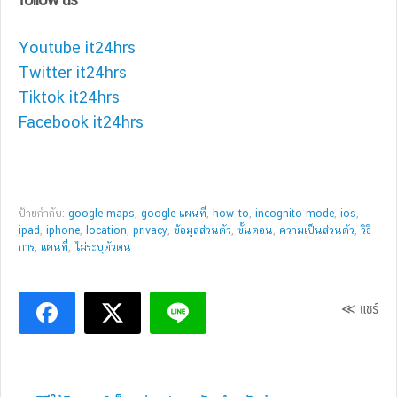
Youtube it24hrs
Twitter it24hrs
Tiktok it24hrs
Facebook it24hrs
ป้ายกำกับ:
google maps
,
google แผนที่
,
how-to
,
incognito mode
,
ios
,
ipad
,
iphone
,
location
,
privacy
,
ข้อมูลส่วนตัว
,
ขั้นตอน
,
ความเป็นส่วนตัว
,
วิธี
การ
,
แผนที่
,
ไม่ระบุตัวตน
≪ แชร์