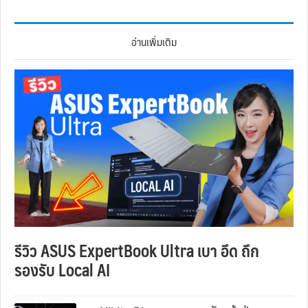
อ่านเพิ่มเติม
รีวิว ASUS ExpertBook Ultra เบา อึด ถึก
รองรับ Local AI