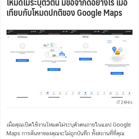
โหมดไม่ระบุตัวตน มีข้อจำกัดอย่างไร เมื่อ
เทียบกับโหมดปกติของ Google Maps
iT24Hrs
เมื่อคุณเปิดใช้งานโหมดไม่ระบุตัวตนภายในแอป Google
Maps การค้นหาของคุณจะไม่ถูกบันทึก ทั้งสถานที่ที่คุณ