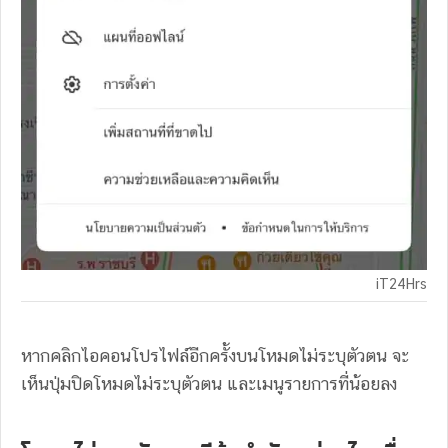
iT24Hrs
หากคลิกไอคอนโปรไฟล์อีกครั้งบนโหมดไม่ระบุตัวตน จะ
เห็นปุ่มปิดโหมดไม่ระบุตัวตน และเมนูรายการที่น้อยลง