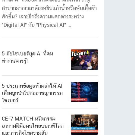
ลำบากมากเวลาต้องหยิบแก้วน้ำหรือพับเสื้อผ้า
สักชิ้น? เจาะลึกถึงความแตกต่างระหว่าง
"Digital AI" กับ "Physical AI" ...
5 ภัยไซเบอร์ยุค AI ที่คน
ทำงานควรรู้!
5 ประเภทข้อมูลห้ามส่งให้ AI
เสี่ยงถูกนำไปก่ออาชญากรรม
ไซเบอร์
CE-7 MATCH นวัตกรรม
อวกาศฝีมือคนไทยบนเวทีโลก
และภารกิจไขความลับ