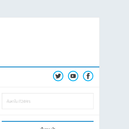
rimary
ค้นหา
idebar
ใน
iT24Hrs