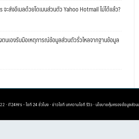
s จะส่งอีเมลด้วยโดเมนส่วนตัว Yahoo Hotmail ไม่ได้แล้ว?
งตนเองรับมือเหตุการณ์ข้อมูลส่วนตัวรั่วไหลจากฐานข้อมูล
22 ·
iT24Hrs - ไอที 24 ชั่วโมง
·
ข่าวไอที
บทความไอที
รีวิว
·
นโยบายคุ้มครองข้อมูลส่วน