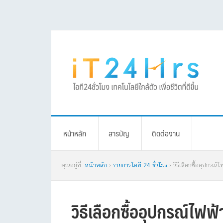
Skip
Skip
Skip
Skip
to
to
to
to
primary
main
primary
footer
navigation
content
sidebar
หน้าหลัก
สารบัญ
ติดต่องาน
คุณอยู่ที่:
หน้าหลัก
›
รายการไอที 24 ชั่วโมง
› วิธีเลือกซื้ออุปกรณ
วิธีเลือกซื้ออุปกรณ์ไฟฟ้