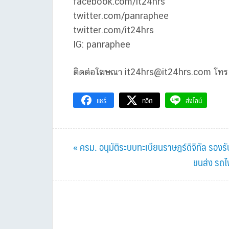
facebook.com/it24hrs
twitter.com/panraphee
twitter.com/it24hrs
IG: panraphee
ติดต่อโฆษณา
it24hrs@it24hrs.com
โทร
แชร์
ทวีต
ส่งไลน์
Previous
« ครม. อนุมัติระบบทะเบียนราษฎร์ดิจิทัล รอ
Post:
Next
ขนส่ง รถไ
Post: