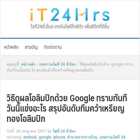
Skip
Skip
Skip
Skip
to
to
to
to
primary
main
primary
footer
navigation
content
sidebar
หน้าหลัก
สารบัญ
ติดต่องาน
คุณอยู่ที่:
หน้าหลัก
›
บทความไอที 24 ชั่วโมง
› วิธีดูผลโอลิมปิกด้วย google ทราบ
ทันทีวันนี้แข่งอะไร สรุปอันดับทีมคว้าเหรียญทองโอลิมปิก
วิธีดูผลโอลิมปิกด้วย Google ทราบทันที
วันนี้แข่งอะไร สรุปอันดับทีมคว้าเหรียญ
ทองโอลิมปิก
วันที่: 24 กรกฎาคม 2021
by
ไอที 24 ชั่วโมง
หมวดหมู่:
android
,
google
,
iphone
,
คำถามจากทางบ้าน
,
บทความไอที 24