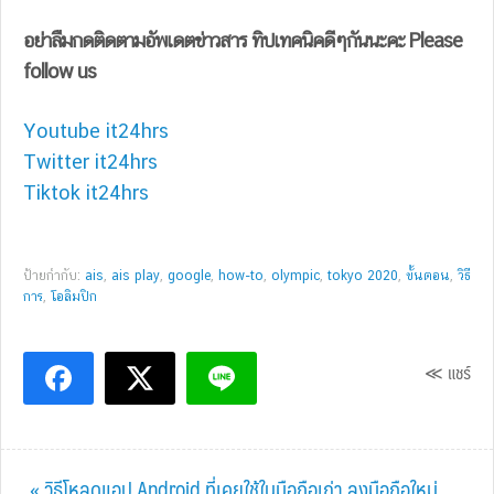
อย่าลืมกดติดตามอัพเดตข่าวสาร ทิปเทคนิคดีๆกันนะคะ Please
follow us
Youtube it24hrs
Twitter it24hrs
Tiktok it24hrs
ป้ายกำกับ:
ais
,
ais play
,
google
,
how-to
,
olympic
,
tokyo 2020
,
ขั้นตอน
,
วิธี
การ
,
โอลิมปิก
≪ แชร์
Previous
« วิธีโหลดแอป Android ที่เคยใช้ในมือถือเก่า ลงมือถือใหม่