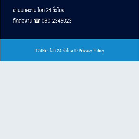
Footer
อ่านบทความ ไอที 24 ชั่วโมง
ติดต่องาน ☎︎ 080-2345023
iT24Hrs ไอที 24 ชั่วโมง
©
Privacy Policy