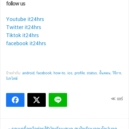
follow us
Youtube it24hrs
Twitter it24hrs
Tiktok it24hrs
facebook it24hrs
ป้ายกำกับ:
android
,
facebook
,
how-to
,
ios
,
profile
,
status
,
ขั้นตอน
,
วิธีการ
,
โปรไฟล์
≪ แชร์
Previous
« รวมเครื่องมือช่วยให้นักเรียนสนุก สนใจเรียนออนไลน์มาก