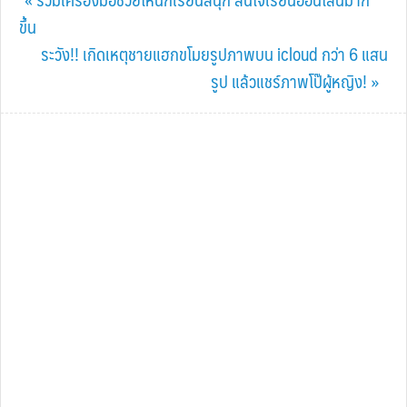
Post:
ขึ้น
Next
ระวัง!! เกิดเหตุชายแฮกขโมยรูปภาพบน icloud กว่า 6 แสน
Post:
รูป แล้วแชร์ภาพโป๊ผู้หญิง! »