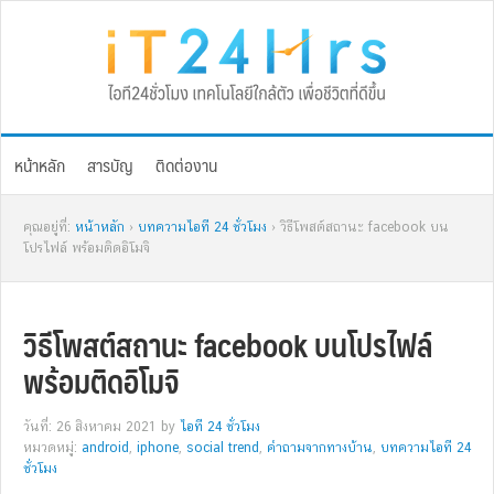
Skip
Skip
Skip
Skip
to
to
to
to
primary
main
primary
footer
navigation
content
sidebar
หน้าหลัก
สารบัญ
ติดต่องาน
คุณอยู่ที่:
หน้าหลัก
›
บทความไอที 24 ชั่วโมง
› วิธีโพสต์สถานะ facebook บน
โปรไฟล์ พร้อมติดอิโมจิ
วิธีโพสต์สถานะ facebook บนโปรไฟล์
พร้อมติดอิโมจิ
วันที่: 26 สิงหาคม 2021
by
ไอที 24 ชั่วโมง
หมวดหมู่:
android
,
iphone
,
social trend
,
คำถามจากทางบ้าน
,
บทความไอที 24
ชั่วโมง