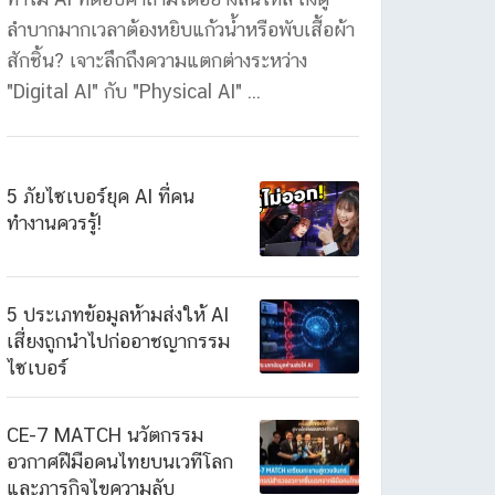
ลำบากมากเวลาต้องหยิบแก้วน้ำหรือพับเสื้อผ้า
สักชิ้น? เจาะลึกถึงความแตกต่างระหว่าง
"Digital AI" กับ "Physical AI" ...
5 ภัยไซเบอร์ยุค AI ที่คน
ทำงานควรรู้!
5 ประเภทข้อมูลห้ามส่งให้ AI
เสี่ยงถูกนำไปก่ออาชญากรรม
ไซเบอร์
CE-7 MATCH นวัตกรรม
อวกาศฝีมือคนไทยบนเวทีโลก
และภารกิจไขความลับ