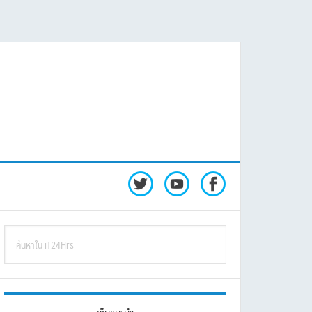
rimary
ค้นหา
idebar
ใน
iT24Hrs