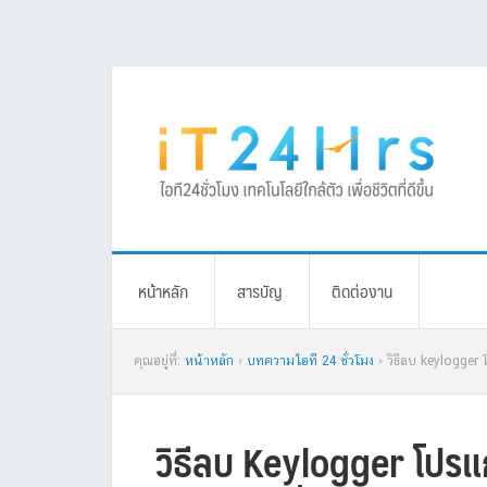
Skip
Skip
Skip
Skip
to
to
to
to
primary
main
primary
footer
navigation
content
sidebar
หน้าหลัก
สารบัญ
ติดต่องาน
คุณอยู่ที่:
หน้าหลัก
›
บทความไอที 24 ชั่วโมง
› วิธีลบ keylogger โ
วิธีลบ Keylogger โปรแกร