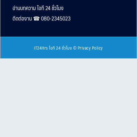
Footer
อ่านบทความ ไอที 24 ชั่วโมง
ติดต่องาน ☎︎ 080-2345023
iT24Hrs ไอที 24 ชั่วโมง
©
Privacy Policy