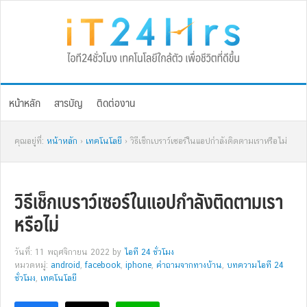
Skip
Skip
Skip
Skip
to
to
to
to
primary
main
primary
footer
navigation
content
sidebar
หน้าหลัก
สารบัญ
ติดต่องาน
คุณอยู่ที่:
หน้าหลัก
›
เทคโนโลยี
› วิธีเช็กเบราว์เซอร์ในแอปกำลังติดตามเราหรือไม่
วิธีเช็กเบราว์เซอร์ในแอปกำลังติดตามเรา
หรือไม่
วันที่: 11 พฤศจิกายน 2022
by
ไอที 24 ชั่วโมง
หมวดหมู่:
android
,
facebook
,
iphone
,
คำถามจากทางบ้าน
,
บทความไอที 24
ชั่วโมง
,
เทคโนโลยี