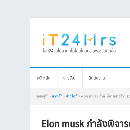
Skip
Skip
Skip
Skip
to
to
to
to
primary
main
primary
footer
navigation
content
sidebar
หน้าหลัก
สารบัญ
ติดต่องาน
คุณอยู่ที่:
หน้าหลัก
›
ข่าวไอที
› elon musk กำลังพิจารณาสร้าง so
Elon musk กำลังพิจาร