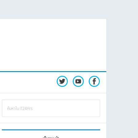
rimary
ค้นหา
idebar
ใน
iT24Hrs