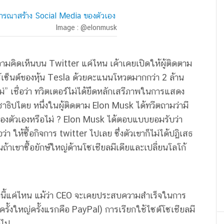
Image : @elonmusk
วามคิดเห็นบน Twitter แค่ไหน เค้าเคยเปิดให้ผู้ติดตาม
ร์เซ็นต์ของหุ้น Tesla ด้วยคะแนนโหวตมากกว่า 2 ล้าน
่” เชื่อว่า ทวิตเตอร์ไม่ได้ยึดหลักเสรีภาพในการแสดง
าธิปไตย หนึ่งในผู้ติดตาม Elon Musk ได้ทวีตถามว่ามี
ของตัวเองหรือไม่ ? Elon Musk ได้ตอบแบบยอมรับว่า
ว่า ให้ซื้อกิจการ twitter ไปเลย ซึ่งตัวเขาก็ไม่ได้ปฏิเสธ
นถ้าเขาซื้อยักษ์ใหญ่ด้านโซเชียลมีเดียและเปลี่ยนโลโก้
่องนี้แค่ไหน แม้ว่า CEO จะเคยประสบความสำเร็จในการ
รั้งใหญ่ครั้งแรกคือ PayPal) การเรียกใช้ไซต์โซเชียลมี
วไป