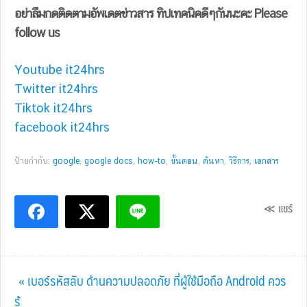
อย่าลืมกดติดตามอัพเดตข่าวสาร ทิปเทคนิคดีๆกันนะคะ Please
follow us
Youtube it24hrs
Twitter it24hrs
Tiktok it24hrs
facebook it24hrs
ป้ายกำกับ:
google
,
google docs
,
how-to
,
ขั้นตอน
,
ค้นหา
,
วิธีการ
,
เอกสาร
≪ แชร์
Previous
« เบอร์รหัสลับ ด้านความปลอดภัย ที่ผู้ใช้มือถือ Android ควร
Post:
รู้