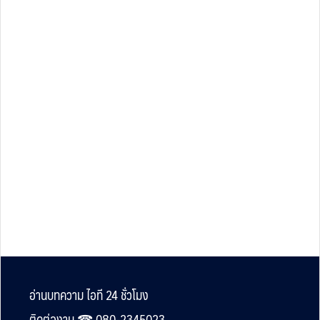
Footer
อ่านบทความ ไอที 24 ชั่วโมง
ติดต่องาน ☎︎ 080-2345023