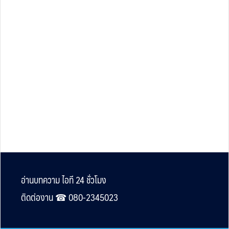
Footer
อ่านบทความ ไอที 24 ชั่วโมง
ติดต่องาน ☎︎ 080-2345023