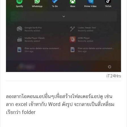
iT24Hrs
ลองลากไอคอนแอปอื่นๆเพื่อสร้างโฟลเดอร์แอปดู เช่น
ลาก excel เข้าหากับ Word ดังรูป จะกลายเป็นสี่เหลี่ยม
เรียกว่า folder