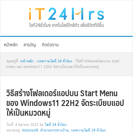
Skip
Skip
Skip
Skip
to
to
to
to
primary
main
primary
footer
navigation
content
sidebar
หน้าหลัก
สารบัญ
ติดต่องาน
คุณอยู่ที่:
หน้าหลัก
›
บทความไอที 24 ชั่วโมง
› วิธีสร้างโฟลเดอร์แอปบน start
menu ของ windows11 22h2 จัดระเบียบแอปให้เป็นหมวดหมู่
วิธีสร้างโฟลเดอร์แอปบน Start Menu
ของ Windows11 22H2 จัดระเบียบแอป
ให้เป็นหมวดหมู่
วันที่: 4 ตุลาคม 2022
by
ไอที 24 ชั่วโมง
หมวดหมู่:
microsoft
,
คำถามจากทางบ้าน
,
บทความไอที 24 ชั่วโมง