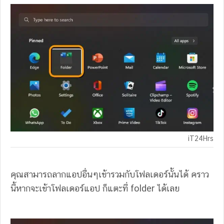
iT24Hrs
คุณสามารถลากแอปอื่นๆเข้ารวมกับโฟลเดอร์นั้นได้ คราว
นี้หากจะเข้าโฟลเดอร์แอป ก็แตะที่ folder ได้เลย