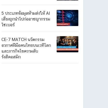
5 ประเภทข้อมูลห้ามส่งให้ AI
เสี่ยงถูกนำไปก่ออาชญากรรม
ไซเบอร์
CE-7 MATCH นวัตกรรม
อวกาศฝีมือคนไทยบนเวทีโลก
และภารกิจไขความลับ
รังสีคอสมิก