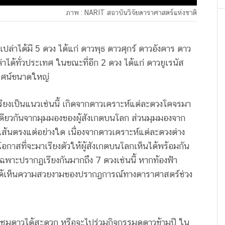
ภาพ : NARIT สถาบันวิจัยดาราศาสตร์แห่งชาติ
ปล่าได้มี 5 ดวง ได้แก่ ดาวพุธ ดาวศุกร์ ดาวอังคาร ดาว
ได้ทั่วประเทศ ในขณะที่อีก 2 ดวง ได้แก่ ดาวยูเรนัส
รศน์ขนาดใหญ่
ียงเป็นแนวเช่นนี้ เกิดจากดาวเคราะห์แต่ละดวงโคจรมา
เดียวกันจากมุมมองของผู้สังเกตบนโลก ส่วนมุมมองจาก
เส้นตรงแต่อย่างใด เนื่องจากดาวเคราะห์แต่ละดวงต่าง
กาสที่จะมาเรียงตัวให้ผู้สังเกตบนโลกเห็นได้พร้อมกัน
ยเฉพาะปรากฏเรียงกันมากถึง 7 ดวงเช่นนี้ หากท้องฟ้า
ด้เห็นความสวยงามของปรากฏการณ์ทางดาราศาสตร์ช่วง
ี่ชมดาวได้สะดวก หรือจะไปร่วมกิจกรรมดูดาวข้ามปี ใน