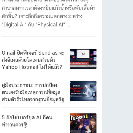
ลำบากมากเวลาต้องหยิบแก้วน้ำหรือพับเสื้อผ้า
สักชิ้น? เจาะลึกถึงความแตกต่างระหว่าง
"Digital AI" กับ "Physical AI" ...
Gmail ปิดฟีเจอร์ Send as จะ
ส่งอีเมลด้วยโดเมนส่วนตัว
Yahoo Hotmail ไม่ได้แล้ว?
คู่มือประชาชน: การปกป้อง
ตนเองรับมือเหตุการณ์ข้อมูล
ส่วนตัวรั่วไหลจากฐานข้อมูลรัฐ
5 ภัยไซเบอร์ยุค AI ที่คน
ทำงานควรรู้!