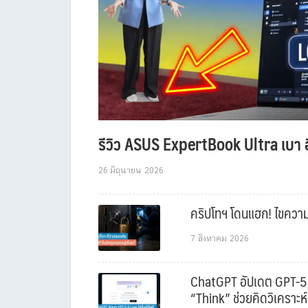
รีวิว ASUS ExpertBook Ultra เบา อ
26 มิถุนายน 2026
คริปโทฯ โดนแฮก! ไขความล
7 สิงหาคม 2026
ChatGPT อัปเดต GPT-5.6 L
“Think” ช่วยคิดวิเคราะห์