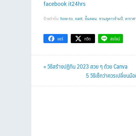
facebook it24hrs
ป้ายกำกับ:
how-to
,
narit
,
ขั้นตอน
,
ชวนดูดาวข้ามปี
,
ดาราศา
แชร์
ทวีต
ส่งไลน์
Previous
« วิธีสร้างปฏิทิน 2023 สวย ๆ ด้วย Canva
Post:
Next
5 วิธีเช็กว่าควรเปลี่ยนมื
Post: