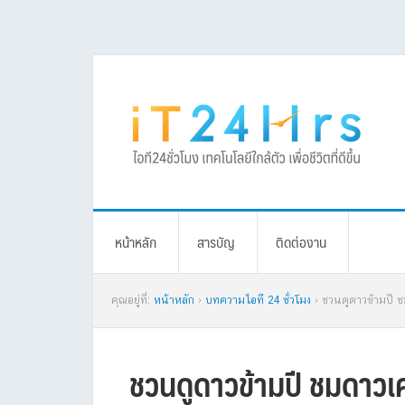
Skip
Skip
Skip
Skip
to
to
to
to
primary
main
primary
footer
navigation
content
sidebar
หน้าหลัก
สารบัญ
ติดต่องาน
คุณอยู่ที่:
หน้าหลัก
›
บทความไอที 24 ชั่วโมง
› ชวนดูดาวข้ามปี ช
ชวนดูดาวข้ามปี ชมดาวเ