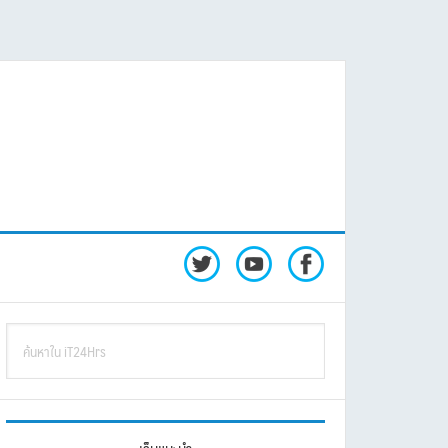
rimary
ค้นหา
idebar
ใน
iT24Hrs