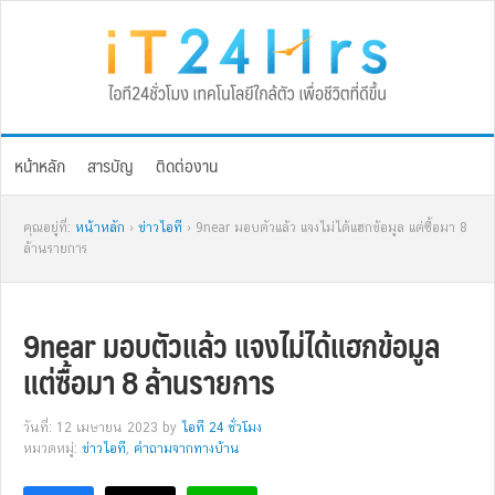
Skip
Skip
Skip
Skip
to
to
to
to
primary
main
primary
footer
navigation
content
sidebar
หน้าหลัก
สารบัญ
ติดต่องาน
คุณอยู่ที่:
หน้าหลัก
›
ข่าวไอที
› 9near มอบตัวแล้ว แจงไม่ได้แฮกข้อมูล แต่ซื้อมา 8
ล้านรายการ
9near มอบตัวแล้ว แจงไม่ได้แฮกข้อมูล
แต่ซื้อมา 8 ล้านรายการ
วันที่: 12 เมษายน 2023
by
ไอที 24 ชั่วโมง
หมวดหมู่:
ข่าวไอที
,
คำถามจากทางบ้าน