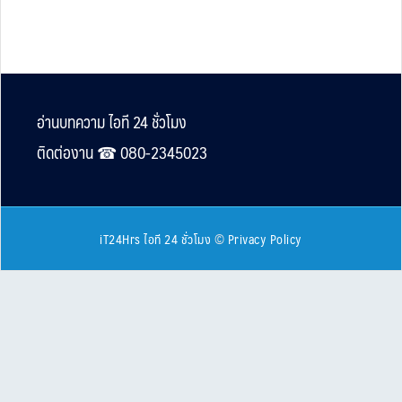
Footer
อ่านบทความ ไอที 24 ชั่วโมง
ติดต่องาน ☎︎ 080-2345023
iT24Hrs ไอที 24 ชั่วโมง
©
Privacy Policy