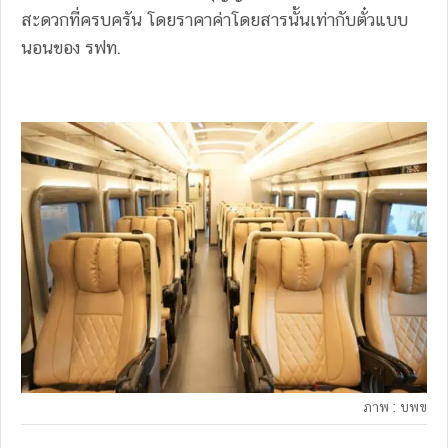
สะดวกที่ครบครัน โดยราคาค่าโดยสารนั้นเท่ากับตั๋วแบบ
นอนของ รฟท.
ภาพ : บพข