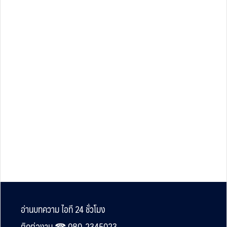
Footer
อ่านบทความ ไอที 24 ชั่วโมง
ติดต่องาน ☎︎ 080-2345023