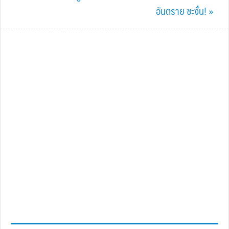
อันตราย ซะงั้น! »