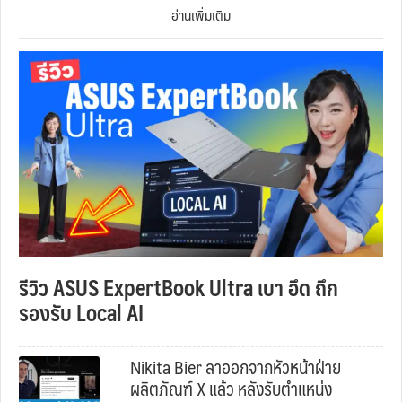
อ่านเพิ่มเติม
รีวิว ASUS ExpertBook Ultra เบา อึด ถึก
รองรับ Local AI
Nikita Bier ลาออกจากหัวหน้าฝ่าย
ผลิตภัณฑ์ X แล้ว หลังรับตำแหน่ง