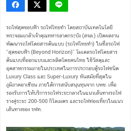
รถไฟสุดขอบฟ้า รถไฟไทยทำ โดยสถาบันเทคโนโลยี
พระจอมเกล้าเจ้าคุณทหารลาดกระบัง (สจล.) เปิดผลงาน
พัฒนารถไฟโดยสารต้นแบบ (รถไฟไทยทำ) ในชื่อรถไฟ
“สุดขอบฟ้า (Beyond Horizon)” โมเดลรถไฟโดยสาร
ต้นแบบที่ออกแบบและผลิตโดยคนไทย ใช้วัสดุและ
อุตสาหกรรมภายในประเทศในการประกอบตู้รถไฟชนิด
Luxury Class และ Super-Luxury ทันสมัยที่สุดใน
ภูมิภาคอาเซียน ภายใต้การสนับสนุนทุนจาก บพข. เพื่อ
รองรับการให้บริการรถไฟระยะกลางในแนวเส้นทางรถไฟ
รางคู่ระยะ 200-500 กิโลเมตร และรถไฟท่องเที่ยวในแนว
เส้นทางของ รฟท.