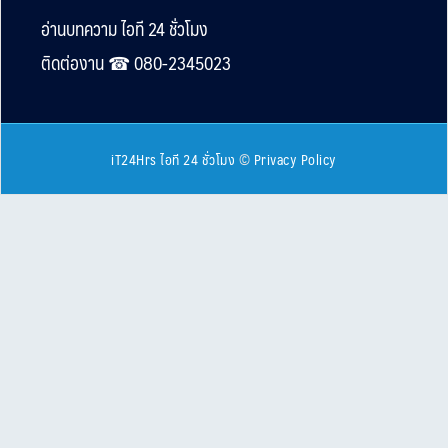
Footer
อ่านบทความ ไอที 24 ชั่วโมง
ติดต่องาน ☎︎ 080-2345023
iT24Hrs ไอที 24 ชั่วโมง
©
Privacy Policy