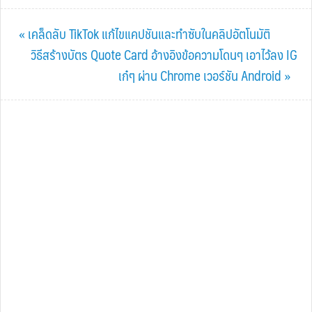
Previous
« เคล็ดลับ TikTok แก้ไขแคปชันและทำซับในคลิปอัตโนมัติ
Post:
Next
วิธีสร้างบัตร Quote Card อ้างอิงข้อความโดนๆ เอาไว้ลง IG
Post:
เก๋ๆ ผ่าน Chrome เวอร์ชัน Android »