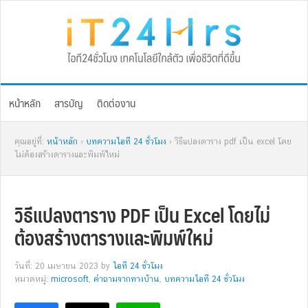
Skip
Skip
Skip
Skip
to
to
to
to
primary
main
primary
footer
navigation
content
sidebar
หน้าหลัก
สารบัญ
ติดต่องาน
คุณอยู่ที่:
หน้าหลัก
›
บทความไอที 24 ชั่วโมง
› วิธีแปลงตาราง pdf เป็น excel โดย
ไม่ต้องสร้างตารางและพิมพ์ใหม่
วิธีแปลงตาราง PDF เป็น Excel โดยไม่
ต้องสร้างตารางและพิมพ์ใหม่
วันที่: 20 เมษายน 2023
by
ไอที 24 ชั่วโมง
หมวดหมู่:
microsoft
,
คำถามจากทางบ้าน
,
บทความไอที 24 ชั่วโมง