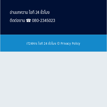
Footer
อ่านบทความ ไอที 24 ชั่วโมง
ติดต่องาน ☎︎ 080-2345023
iT24Hrs ไอที 24 ชั่วโมง
©
Privacy Policy