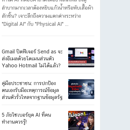
ลำบากมากเวลาต้องหยิบแก้วน้ำหรือพับเสื้อผ้า
สักชิ้น? เจาะลึกถึงความแตกต่างระหว่าง
"Digital AI" กับ "Physical AI" ...
Gmail ปิดฟีเจอร์ Send as จะ
ส่งอีเมลด้วยโดเมนส่วนตัว
Yahoo Hotmail ไม่ได้แล้ว?
คู่มือประชาชน: การปกป้อง
ตนเองรับมือเหตุการณ์ข้อมูล
ส่วนตัวรั่วไหลจากฐานข้อมูลรัฐ
5 ภัยไซเบอร์ยุค AI ที่คน
ทำงานควรรู้!