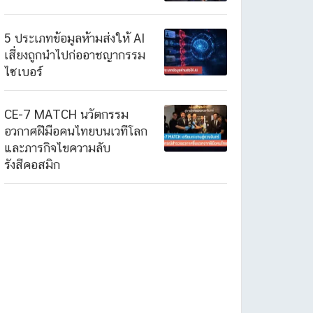
5 ประเภทข้อมูลห้ามส่งให้ AI
เสี่ยงถูกนำไปก่ออาชญากรรม
ไซเบอร์
CE-7 MATCH นวัตกรรม
อวกาศฝีมือคนไทยบนเวทีโลก
และภารกิจไขความลับ
รังสีคอสมิก