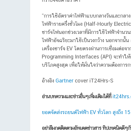
“การใช้อัตราค่าไฟฟ้าแบบกลางวันและกลางค
ไฟฟ้ารายครึ่งชั่วโมง (Half-Hourly Electri
ชาร์จไฟนอกช่วงเวลาที่มีการใช้ไฟฟ้าจำนว
ไฟฟ้าอัจฉริยะมาใช้เป็นวงกว้าง นอกจากน
เครื่องชาร์จ EV โดยตรงผ่านการเชื่อมต่อจา
Programming Interfaces (API) จะทำให้กา
บริโภคสูงสุด เพื่อให้มั่นใจว่าความต้องกา
อ้างอิง
Gartner
cover iT24Hrs-S
อ่านบทความและข่าวอื่นๆเพิ่มเติมได้ที่
it24hrs
ยอดจัดส่งรถยนต์ไฟฟ้า EV ทั่วโลก สูงถึง 
อย่าลืมกดติดตามอัพเดตข่าวสาร ทิปเทคนิคดีๆก