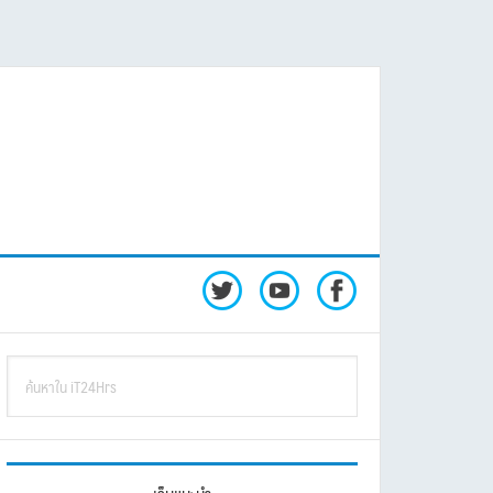
rimary
ค้นหา
idebar
ใน
iT24Hrs