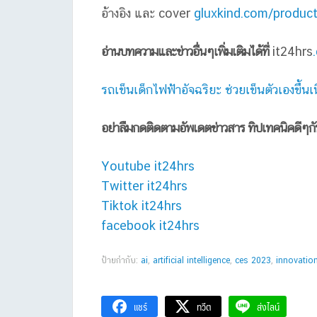
อ้างอิง และ cover
gluxkind.com/produc
อ่านบทความและข่าวอื่นๆเพิ่มเติมได้ที่
it24hrs
รถเข็นเด็กไฟฟ้าอัจฉริยะ ช่วยเข็นตัวเองขึ้น
อย่าลืมกดติดตามอัพเดตข่าวสาร ทิปเทคนิคดีๆก
Youtube it24hrs
Twitter it24hrs
Tiktok it24hrs
facebook it24hrs
ป้ายกำกับ:
ai
,
artificial intelligence
,
ces 2023
,
innovatio
แชร์
ทวีต
ส่งไลน์