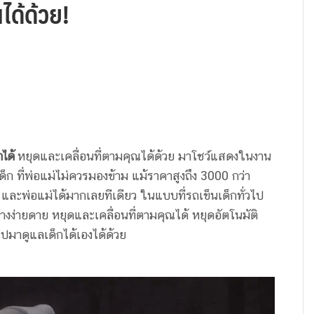
ได้ด้วย!
าได้
หยุดและเคลื่อนที่ตามคุณได้ด้วย มาโชว์แสดงในงาน
ด็ก ที่พ่อแม่ไม่ควรมองข้าม แม้ราคาสูงถึง 3000 กว่า
 และพ่อแม่ได้มากเลยทีเดียว ในแบบที่รถเข็นเด็กทั่วไป
ย่างง่ายดาย หยุดและเคลื่อนที่ตามคุณได้ หยุดอัตโนมัติ
ปมาดูแลเด็กได้เองได้ด้วย