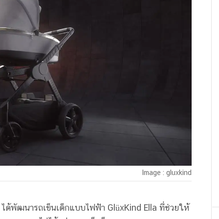
Image : gluxkind
ด้พัฒนารถเข็นเด็กแบบไฟฟ้า GlüxKind Ella ที่ช่วยให้