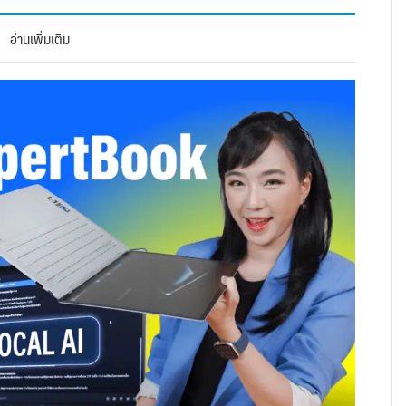
อ่านเพิ่มเติม