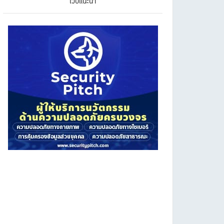
เว็บแนะนำ