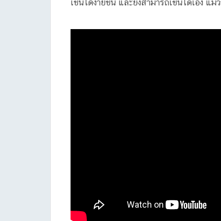
เข็นได้ง่ายขึ้น และยังสามารถเข็นได้เอง แม้