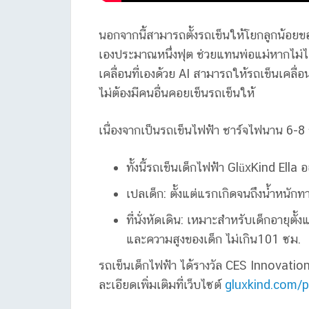
นอกจากนี้สามารถตั้งรถเข็นให้โยกลูกน้อยข
เองประมาณหนึ่งฟุต ช่วยแทนพ่อแม่หากไม่
เคลื่อนที่เองด้วย AI สามารถให้รถเข็นเคลื่
ไม่ต้องมีคนอื่นคอยเข็นรถเข็นให้
เนื่องจากเป็นรถเข็นไฟฟ้า ชาร์จไฟนาน 6-8 ชั
ทั้งนี้รถเข็นเด็กไฟฟ้า GlüxKind Ella
เปลเด็ก: ตั้งแต่แรกเกิดจนถึงน้ำหนัก
ที่นั่งหัดเดิน: เหมาะสำหรับเด็กอายุตั้
และความสูงของเด็ก ไม่เกิน101 ซม.
รถเข็นเด็กไฟฟ้า ได้รางวัล CES Innovati
ละเอียดเพิ่มเติมที่เว็บไซต์
gluxkind.com/