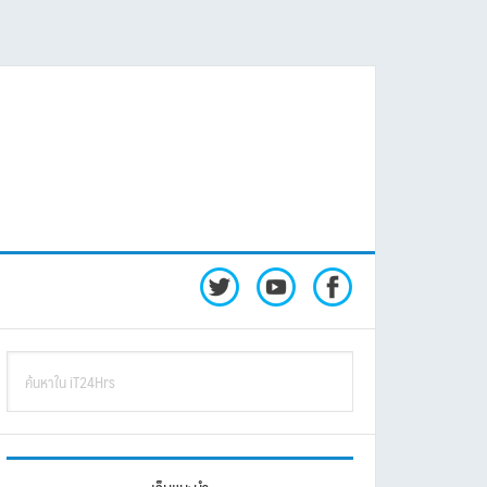
rimary
ค้นหา
idebar
ใน
iT24Hrs