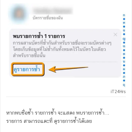
iT24Hrs
หากพบชื่อซ้ำ รายการซ้ำ จะแสดง พบรายการซ้ำ….
รายการ สามารถแตะที่ ดูรายการซ้ำได้เลย