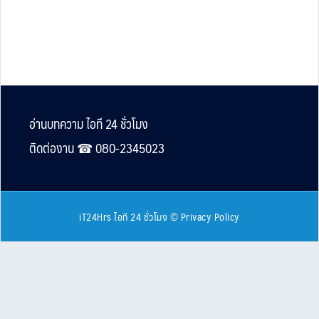
Footer
อ่านบทความ ไอที 24 ชั่วโมง
ติดต่องาน ☎︎ 080-2345023
iT24Hrs ไอที 24 ชั่วโมง
©
Privacy Policy