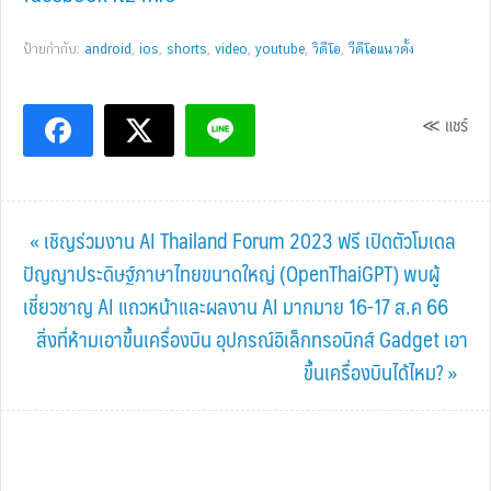
ป้ายกำกับ:
android
,
ios
,
shorts
,
video
,
youtube
,
วิดีโอ
,
วีดีโอแนวตั้ง
≪ แชร์
Previous
« เชิญร่วมงาน AI Thailand Forum 2023 ฟรี เปิดตัวโมเดล
Post:
ปัญญาประดิษฐ์ภาษาไทยขนาดใหญ่ (OpenThaiGPT) พบผู้
เชี่ยวชาญ AI แถวหน้าและผลงาน AI มากมาย 16-17 ส.ค 66
Next
สิ่งที่ห้ามเอาขึ้นเครื่องบิน อุปกรณ์อิเล็กทรอนิกส์ Gadget เอา
Post:
ขึ้นเครื่องบินได้ไหม? »