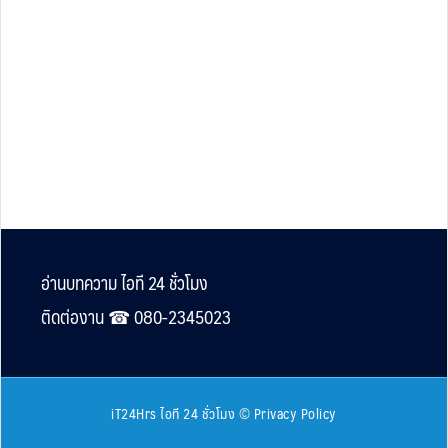
Footer
อ่านบทความ ไอที 24 ชั่วโมง
ติดต่องาน ☎︎ 080-2345023
iT24Hrs ไอที 24 ชั่วโมง
©
Privacy Policy