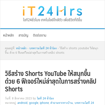
Skip
Skip
Skip
Skip
to
to
to
to
primary
main
primary
footer
navigation
content
sidebar
หน้าหลัก
สารบัญ
ติดต่องาน
คุณอยู่ที่:
หน้าหลัก
›
บทความไอที 24 ชั่วโมง
› วิธีสร้าง shorts youtube ให้สนุก
ขึ้น ด้วย 6 ฟีเจอร์ใหม่ล่าสุดในการสร้างคลิป shorts
วิธีสร้าง Shorts YouTube ให้สนุกขึ้น
ด้วย 6 ฟีเจอร์ใหม่ล่าสุดในการสร้างคลิป
Shorts
วันที่: 8 สิงหาคม 2023
by
ไอที 24 ชั่วโมง
หมวดหมู่:
android
,
google
,
iphone
,
คำถามจากทางบ้าน
,
บทความไอที 24