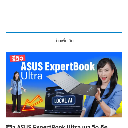
อ่านเพิ่มเติม
รีวิว ASUS ExpertBook Ultra เบา อึด ถึก