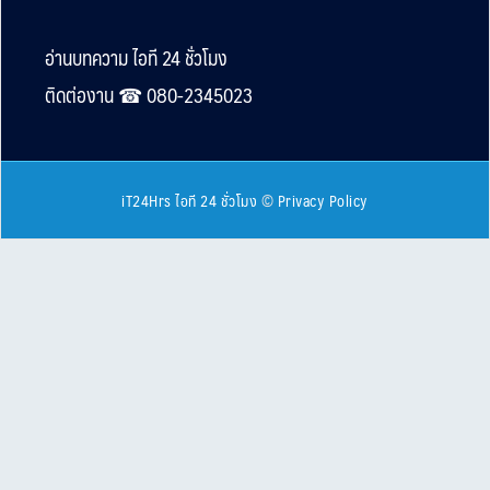
Footer
อ่านบทความ ไอที 24 ชั่วโมง
ติดต่องาน ☎︎ 080-2345023
iT24Hrs ไอที 24 ชั่วโมง
©
Privacy Policy