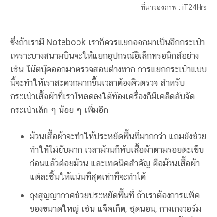
ที่มาของภาพ : iT24Hrs
ซึ่งถ้าเรามี Notebook เราก็ควรแยกออกมาเป็นอีกกระเป๋า
เพราะบางสนามบินจะให้แยกอุปกรณ์อิเล็กทรอนิกส์อย่าง
เช่น โน๊ตบุ๊คออกมาตรวจสอบต่างหาก การแยกกระเป๋าแบบ
นี้จะทำให้เราสะดวกมากขึ้นเวลาต้องคิวตรวจ สำหรับ
กระเป๋าเสื้อผ้าที่เราโหลดลงใต้ท้องเครื่องก็มีเคล็ดลับจัด
กระเป๋าเล็ก ๆ น้อย ๆ เพิ่มอีก
ม้วนเสื้อผ้าจะทำให้ประหยัดพื้นที่มากกว่า แถมยังช่วย
ทำให้ไม่ยับมาก เวลาม้วนก็พับเสื้อผ้าตามรอยตะเข็บ
ก่อนแล้วค่อยม้วน และเทคนิคสำคัญ คือม้วนเสื้อผ้า
แต่ละชิ้นให้แน่นที่สุดเท่าที่จะทำได้
ถุงสูญญากาศช่วยประหยัดพื้นที่ ถ้าเราต้องการแพ็ค
ของขนาดใหญ่ เช่น แจ็คเก็ต, ชุดนอน, กางเกงวอร์ม