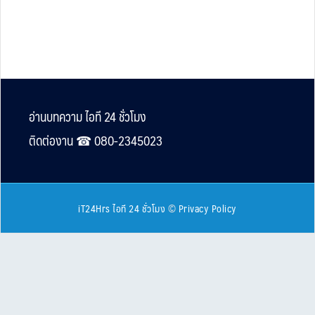
Footer
อ่านบทความ ไอที 24 ชั่วโมง
ติดต่องาน ☎︎ 080-2345023
iT24Hrs ไอที 24 ชั่วโมง
©
Privacy Policy