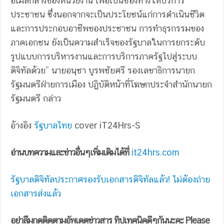
อีเมลกลางของหน่วยงาน เพื่อเป็นช่องทางให้บริการ
ประชาชน ซึ่งนอกจากจะเป็นประโยชน์แก่การดำเนินชีวิต
และการประกอบอาชีพของประชาชน การทำธุรกรรมของ
ภาคเอกชน ยังเป็นความสำเร็จของรัฐบาลในการยกระดับ
รูปแบบการบริหารงานและการบริการภาครัฐไปสู่ระบบ
ดิจิทัลด้วย” นายอนุชา บูรพชัยศรี รองเลขาธิการนายก
รัฐมนตรีฝ่ายการเมือง ปฏิบัติหน้าที่โฆษกประจำสำนักนายก
รัฐมนตรี กล่าว
อ้างอิง
รัฐบาลไทย
cover iT24Hrs-S
อ่านบทความและข่าวอื่นๆเพิ่มเติมได้ที่
it24hrs.com
รัฐบาลดิจิทัลประกาศรองรับเอกสารดิจิทัลแล้ว! ไม่ต้องถ่าย
เอกสารส่งแล้ว
อย่าลืมกดติดตามอัพเดตข่าวสาร ทิปเทคนิคดีๆกันนะคะ Please