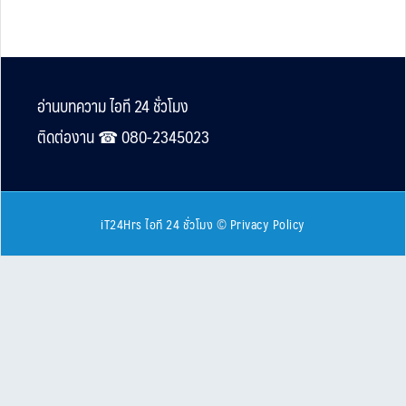
Footer
อ่านบทความ ไอที 24 ชั่วโมง
ติดต่องาน ☎︎ 080-2345023
iT24Hrs ไอที 24 ชั่วโมง
©
Privacy Policy