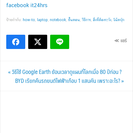
facebook it24hrs
ป้ายกำกับ:
how-to
,
laptop
,
notebook
,
ขั้้นตอน
,
วิธีการ
,
สิ่งที่ต้องระวัง
,
โน้ตบุ๊ก
≪ แชร์
Previous
« วิธีใช้ Google Earth ย้อนเวลาดูแผนที่โลกเมื่อ 80 ปีก่อน ?
Post:
Next
BYD เรียกคืนรถยนต์ไฟฟ้าเกือบ 1 แสนคัน เพราะอะไร? »
Post: