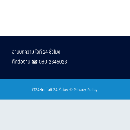
Footer
อ่านบทความ ไอที 24 ชั่วโมง
ติดต่องาน ☎︎ 080-2345023
iT24Hrs ไอที 24 ชั่วโมง
©
Privacy Policy