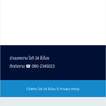
Footer
อ่านบทความ ไอที 24 ชั่วโมง
ติดต่องาน ☎︎ 080-2345023
iT24Hrs ไอที 24 ชั่วโมง
©
Privacy Policy