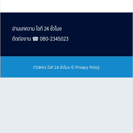
Footer
อ่านบทความ ไอที 24 ชั่วโมง
ติดต่องาน ☎︎ 080-2345023
iT24Hrs ไอที 24 ชั่วโมง
©
Privacy Policy