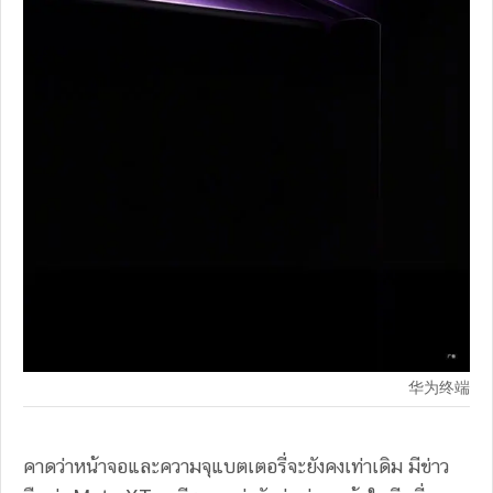
华为终端
คาดว่าหน้าจอและความจุแบตเตอรี่จะยังคงเท่าเดิม มีข่าว