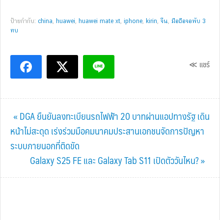
ป้ายกำกับ:
china
,
huawei
,
huawei mate xt
,
iphone
,
kirin
,
จีน
,
มือถือจอพับ 3
ทบ
≪ แชร์
Previous
« DGA ยืนยันลงทะเบียนรถไฟฟ้า 20 บาทผ่านแอปทางรัฐ เดิน
Post:
หน้าไม่สะดุด เร่งร่วมมือคมนาคมประสานเอกชนจัดการปัญหา
ระบบภายนอกที่ติดขัด
Next
Galaxy S25 FE และ Galaxy Tab S11 เปิดตัววันไหน? »
Post: