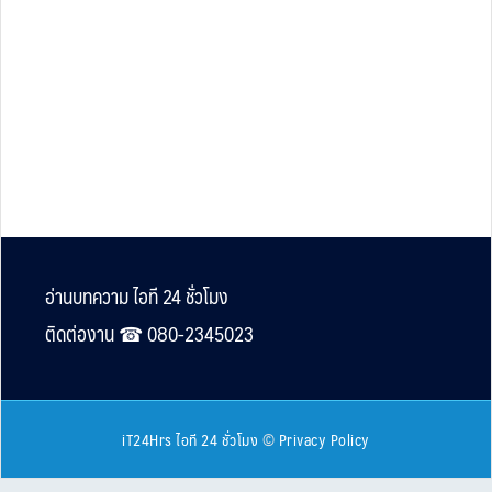
Footer
อ่านบทความ ไอที 24 ชั่วโมง
ติดต่องาน ☎︎ 080-2345023
iT24Hrs ไอที 24 ชั่วโมง
©
Privacy Policy