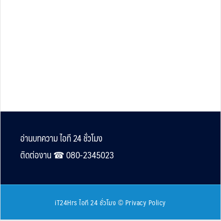
Footer
อ่านบทความ ไอที 24 ชั่วโมง
ติดต่องาน ☎︎ 080-2345023
iT24Hrs ไอที 24 ชั่วโมง
©
Privacy Policy