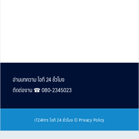
Footer
อ่านบทความ ไอที 24 ชั่วโมง
ติดต่องาน ☎︎ 080-2345023
iT24Hrs ไอที 24 ชั่วโมง
©
Privacy Policy