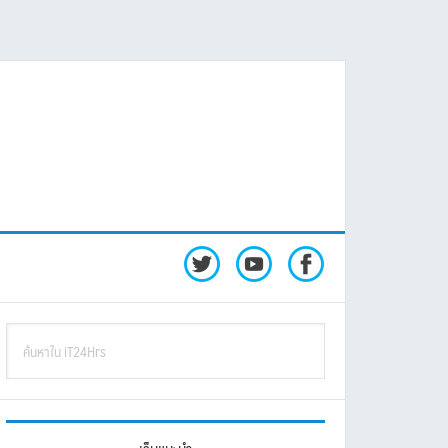
rimary
ค้นหา
idebar
ใน
iT24Hrs