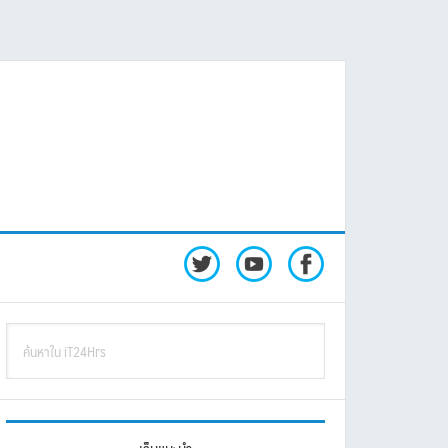
rimary
ค้นหา
idebar
ใน
iT24Hrs