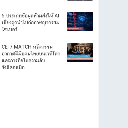
5 ประเภทข้อมูลห้ามส่งให้ AI
เสี่ยงถูกนำไปก่ออาชญากรรม
ไซเบอร์
CE-7 MATCH นวัตกรรม
อวกาศฝีมือคนไทยบนเวทีโลก
และภารกิจไขความลับ
รังสีคอสมิก