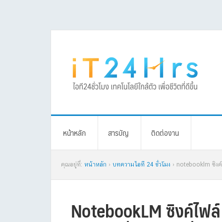
Skip
Skip
Skip
Skip
to
to
to
to
primary
main
primary
footer
navigation
content
sidebar
หน้าหลัก
สารบัญ
ติดต่องาน
คุณอยู่ที่:
หน้าหลัก
›
บทความไอที 24 ชั่วโมง
› notebooklm ซิงค์ไ
NotebookLM ซิงค์ไฟล์ G