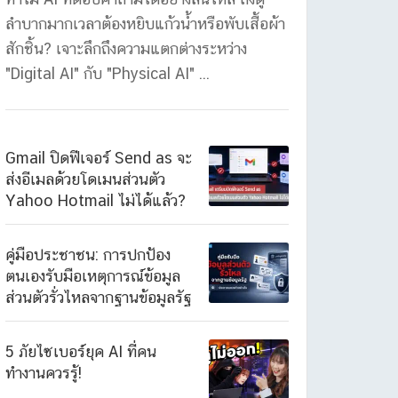
ลำบากมากเวลาต้องหยิบแก้วน้ำหรือพับเสื้อผ้า
สักชิ้น? เจาะลึกถึงความแตกต่างระหว่าง
"Digital AI" กับ "Physical AI" ...
Gmail ปิดฟีเจอร์ Send as จะ
ส่งอีเมลด้วยโดเมนส่วนตัว
Yahoo Hotmail ไม่ได้แล้ว?
คู่มือประชาชน: การปกป้อง
ตนเองรับมือเหตุการณ์ข้อมูล
ส่วนตัวรั่วไหลจากฐานข้อมูลรัฐ
5 ภัยไซเบอร์ยุค AI ที่คน
ทำงานควรรู้!