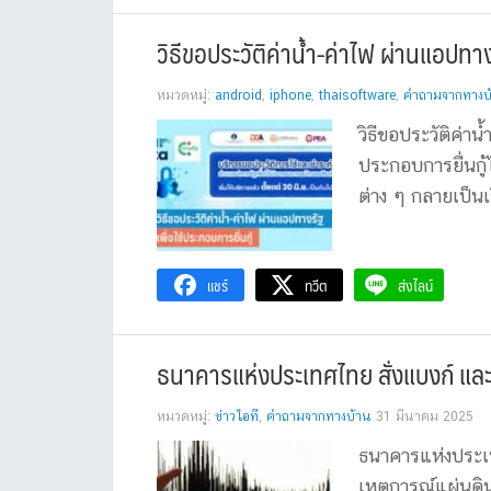
วิธีขอประวัติค่าน้ำ-ค่าไฟ ผ่านแอปทางร
หมวดหมู่:
android
,
iphone
,
thaisoftware
,
คำถามจากทางบ
วิธีขอประวัติค่าน
ประกอบการยื่นกู้ได
ต่าง ๆ กลายเป็นเรื
แชร์
ทวีต
ส่งไลน์
ธนาคารแห่งประเทศไทย สั่งแบงก์ และ 
หมวดหมู่:
ข่าวไอที
,
คำถามจากทางบ้าน
31 มีนาคม 2025
ธนาคารแห่งประเท
เหตุการณ์แผ่นดิน