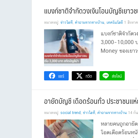
แบงก์ชาติจำกัดวงเงินโอนบัญชีเยาวชน
หมวดหมู่:
ข่าวไอที
,
คำถามจากทางบ้าน
,
เทคโนโลยี
1 สิงหา
แบงก์ชาติจำกัดวง
3,000–10,000 บา
Money ของเยาวชน
แชร์
ทวีต
ส่งไลน์
อายัดบัญชี เดือดร้อนทั่ว ประชาชนแห่
หมวดหมู่:
social trend
,
ข่าวไอที
,
คำถามจากทางบ้าน
14 กั
หลายคนถูกอายัดบั
โอดเดือดร้อนหนั