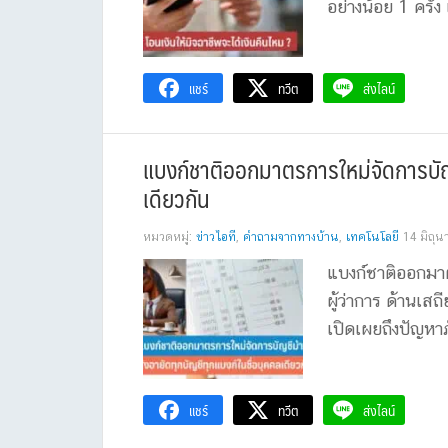
อย่างน้อย 1 ครั้
แชร์
ทวีต
ส่งไลน์
แบงก์ชาติออกมาตรการใหม่จัดการบัญชี
เดียวกัน
หมวดหมู่:
ข่าวไอที
,
คำถามจากทางบ้าน
,
เทคโนโลยี
14 มิถุ
แบงก์ชาติออกมา
ผู้ว่าการ ด้านเ
เปิดเผยถึงปัญหาภั
แชร์
ทวีต
ส่งไลน์