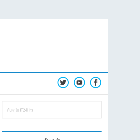
rimary
ค้นหา
idebar
ใน
iT24Hrs