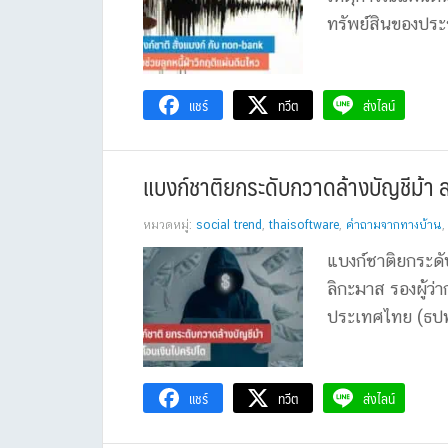
ทรัพย์สินของประ
แชร์
ทวีต
ส่งไลน์
แบงก์ชาติยกระดับกวาดล้างบัญชีม้า 
หมวดหมู่:
social trend
,
thaisoftware
,
คำถามจากทางบ้าน
แบงก์ชาติยกระดับ
ลิกะมาส รองผู้ว
ประเทศไทย (ธปท.)
แชร์
ทวีต
ส่งไลน์