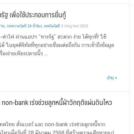
ัฐ เพื่อใช้ประกอบการยื่นกู้
้าน
,
บทความไอที 24 ชั่วโมง
,
เทคโนโลยี
3 กรกฎาคม 2025
้ำ-ค่าไฟ ผ่านแอปฯ “ทางรัฐ” สะดวก ง่าย ได้ทุกที่! ใช้
้ ในยุคดิจิทัลที่ทุกอย่างเชื่อมต่อถึงกัน การเข้าถึงข้อมูล
่องง่ายเพียงปลายนิ้ว ...
อ่าน »
non-bank เร่งช่วยลูกหนี้ฝ่าวิกฤติแผ่นดินไหว
ศไทย สั่งแบงก์ และ non-bank เร่งช่วยลูกหนี้จาก
ไหวเมื่อวันที่ 28 มีนาคม 2568 ที่สร้างความเสียหายแก่