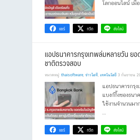
โลกออนไลน์ เมื่อ
แชร์
ทวีต
ส่งไลน์
แอปธนาคารกรุงเทพล่มหลายวัน ยอดเง
ชาติตรวจสอบ
หมวดหมู่:
thaisoftware
,
ข่าวไอที
,
เทคโนโลยี
3 กันยายน 2
แอปธนาคารกรุงเ
แบงก์กิ้งของธนาค
ใช้งานจำนวนมากไ
...
แชร์
ทวีต
ส่งไลน์