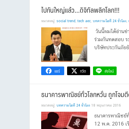
ไปกันใหญ่แล้ว…ดิจิทัลพลิกโลก!!!
หมวดหมู่:
social trend
,
tech aec
,
บทความไอที 24 ชั่วโมง
,
วันนี้ผมได้อ่านข
ร่วมกันทดสอบ ร
บริษัทประกันภัยย
แชร์
ทวีต
ส่งไลน์
ธนาคารพาณิชย์ทั่วโลกหวั่น ถูกโจมตี
หมวดหมู่:
บทความไอที 24 ชั่วโมง
18 พฤษภาคม 2016
ธนาคารพาณิชย์ทั่
12 พ.ค. 2016 เร