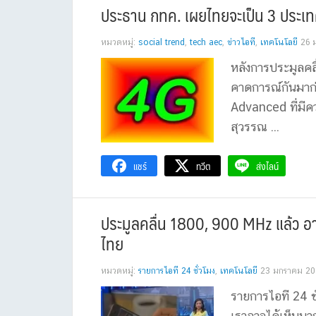
ประธาน กทค. เผยไทยจะเป็น 3 ประเ
หมวดหมู่:
social trend
,
tech aec
,
ข่าวไอที
,
เทคโนโลยี
26 
หลังการประมูลคล
คาดการณ์กันมาก่
Advanced ที่มีคว
สุวรรณ ...
แชร์
ทวีต
ส่งไลน์
ประมูลคลื่น 1800, 900 MHz แล้ว อา
ไทย
หมวดหมู่:
รายการไอที 24 ชั่วโมง
,
เทคโนโลยี
23 มกราคม 20
รายการไอที 24 ช
เราอาจได้เห็นมา