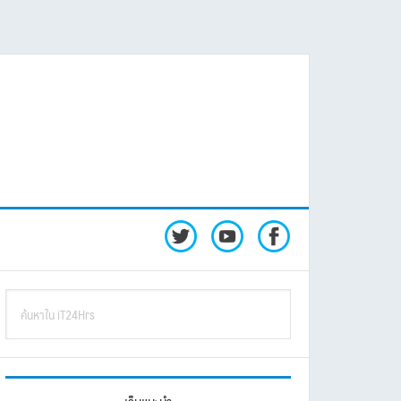
rimary
ค้นหา
idebar
ใน
iT24Hrs