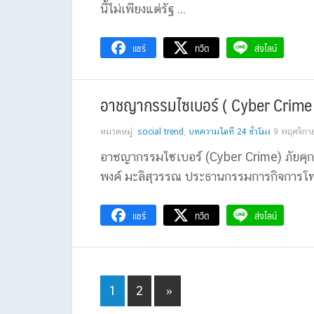
นี้ไม่เพียงแต่รัฐ ...
แชร์
ทวีต
ส่งไลน์
อาชญากรรมไซเบอร์ ( Cyber Crime 
หมวดหมู่:
social trend
,
บทความไอที 24 ชั่วโมง
9 พฤศจิกา
อาชญากรรมไซเบอร์ (Cyber Crime) ภัยคุ
พงค์ มะลิสุวรรณ ประธานกรรมการกิจการโ
แชร์
ทวีต
ส่งไลน์
Page
Page
1
2
»