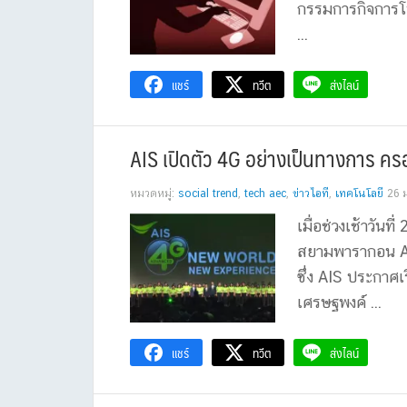
กรรมการกิจการ
...
แชร์
ทวีต
ส่งไลน์
AIS เปิดตัว 4G อย่างเป็นทางการ คร
หมวดหมู่:
social trend
,
tech aec
,
ข่าวไอที
,
เทคโนโลยี
26 
เมื่อช่วงเช้าวัน
สยามพารากอน A
ซึ่ง AIS ประกาศเ
เศรษฐพงค์ ...
แชร์
ทวีต
ส่งไลน์