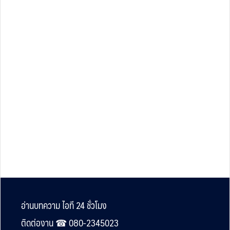
Footer
อ่านบทความ ไอที 24 ชั่วโมง
ติดต่องาน ☎︎ 080-2345023