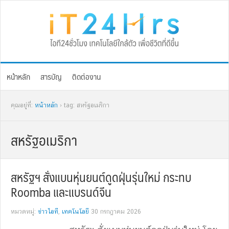
Skip
Skip
Skip
Skip
to
to
to
to
primary
main
primary
footer
navigation
content
sidebar
หน้าหลัก
สารบัญ
ติดต่องาน
คุณอยู่ที่:
หน้าหลัก
› tag: สหรัฐอเมริกา
สหรัฐอเมริกา
สหรัฐฯ สั่งแบนหุ่นยนต์ดูดฝุ่นรุ่นใหม่ กระทบ
Roomba และแบรนด์จีน
หมวดหมู่:
ข่าวไอที
,
เทคโนโลยี
30 กรกฎาคม 2026